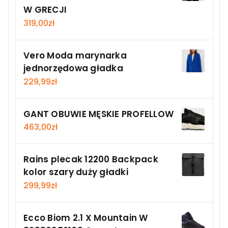
W GRECJI
319,00
zł
Vero Moda marynarka
jednorzędowa gładka
229,99
zł
GANT OBUWIE MĘSKIE PROFELLOW
463,00
zł
Rains plecak 12200 Backpack
kolor szary duży gładki
299,99
zł
Ecco Biom 2.1 X Mountain W