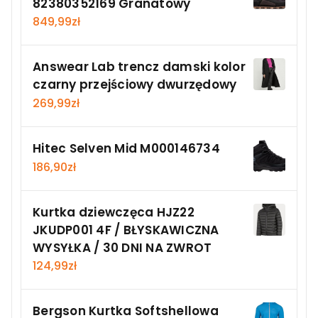
82380352169 Granatowy
849,99
zł
Answear Lab trencz damski kolor
czarny przejściowy dwurzędowy
269,99
zł
Hitec Selven Mid M000146734
186,90
zł
Kurtka dziewczęca HJZ22
JKUDP001 4F / BŁYSKAWICZNA
WYSYŁKA / 30 DNI NA ZWROT
124,99
zł
Bergson Kurtka Softshellowa