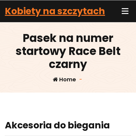
Skip
Kobiety na szczytach
to
content
Pasek na numer
startowy Race Belt
czarny
Home
-
Akcesoria do biegania