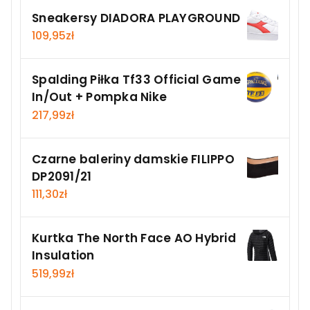
Sneakersy DIADORA PLAYGROUND
109,95
zł
Spalding Piłka Tf33 Official Game
In/Out + Pompka Nike
217,99
zł
Czarne baleriny damskie FILIPPO
DP2091/21
111,30
zł
Kurtka The North Face AO Hybrid
Insulation
519,99
zł