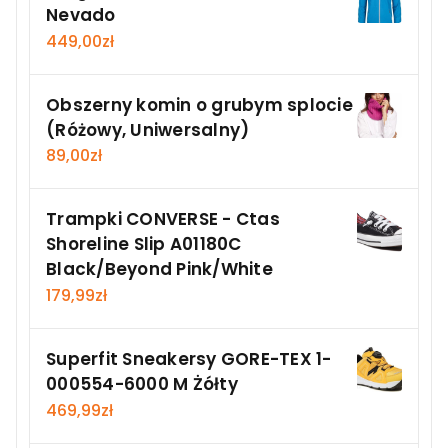
Nevado
449,00
zł
Obszerny komin o grubym splocie
(Różowy, Uniwersalny)
89,00
zł
Trampki CONVERSE - Ctas
Shoreline Slip A01180C
Black/Beyond Pink/White
179,99
zł
Superfit Sneakersy GORE-TEX 1-
000554-6000 M Żółty
469,99
zł