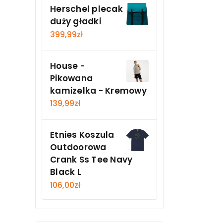
Herschel plecak
duży gładki
399,99
zł
House -
Pikowana
kamizelka - Kremowy
139,99
zł
Etnies Koszula
Outdoorowa
Crank Ss Tee Navy
Black L
106,00
zł