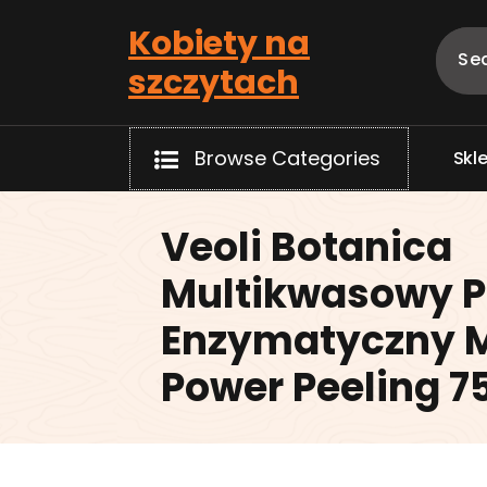
Skip
Kobiety na
to
content
szczytach
Browse Categories
S
k
l
Veoli Botanica
Multikwasowy P
Enzymatyczny 
Power Peeling 7