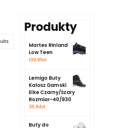
Produkty
sults
Martes Rinland
Low Teen
139,99
zł
Lemigo Buty
Kalosz Damski
Elke Czarny/Szary
Rozmiar-40/930
35,94
zł
Buty do