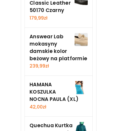
Classic Leather
50170 Czarny
179,99
zł
Answear Lab
mokasyny
damskie kolor
beżowy na platformie
239,99
zł
HAMANA
KOSZULKA
NOCNA PAULA (XL)
42,00
zł
Quechua Kurtka