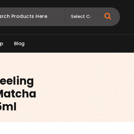
e
p
B
l
o
g
eeling
Matcha
5ml