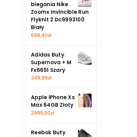
biegania Nike
Zoomx Invincible Run
Flyknit 2 Dc9993100
Biały
699,40
zł
Adidas Buty
Supernova + M
Fx6651 Szary
349,99
zł
Apple iPhone Xs
Max 64GB Złoty
2999,00
zł
Reebok Buty