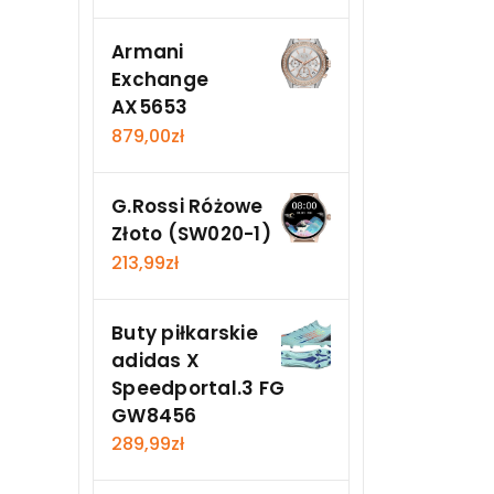
Armani
Exchange
AX5653
879,00
zł
G.Rossi Różowe
Złoto (SW020-1)
213,99
zł
Buty piłkarskie
adidas X
Speedportal.3 FG
GW8456
289,99
zł