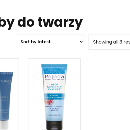
uby do twarzy
Showing all 3 re