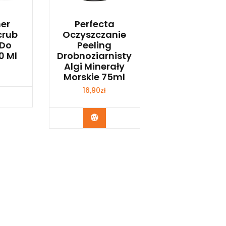
er
Perfecta
crub
Oczyszczanie
 Do
Peeling
0 Ml
Drobnoziarnisty
Algi Minerały
Morskie 75ml
16,90
zł
p Teraz
Kup Teraz