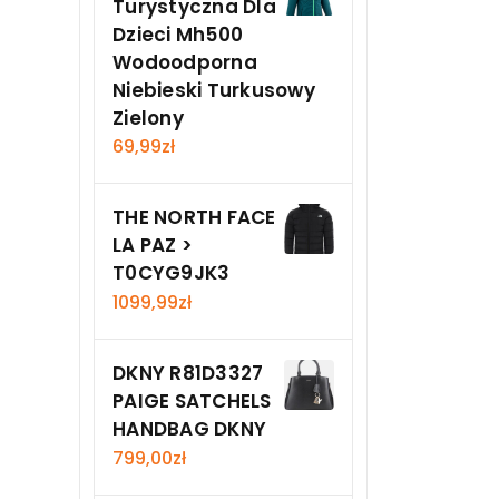
Turystyczna Dla
Dzieci Mh500
Wodoodporna
Niebieski Turkusowy
Zielony
69,99
zł
THE NORTH FACE
LA PAZ >
T0CYG9JK3
1099,99
zł
DKNY R81D3327
PAIGE SATCHELS
HANDBAG DKNY
799,00
zł