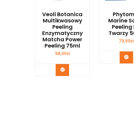
Veoli Botanica
Phytom
Multikwasowy
Marine S
Peeling
Peeling
Enzymatyczny
Twarzy 5
Matcha Power
79,99
zł
Peeling 75ml
98,00
zł
Ku
Kup Teraz