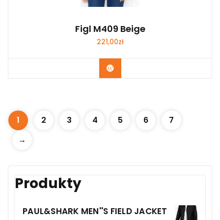
Figl M409 Beige
221,00
zł
Kup Teraz
1
2
3
4
5
6
7
→
Produkty
PAUL&SHARK MEN''S FIELD JACKET