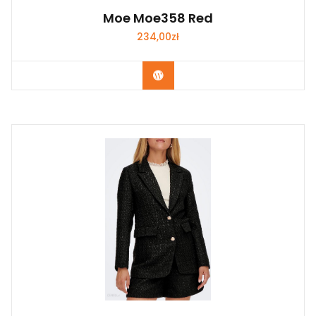
Moe Moe358 Red
234,00
zł
Kup Teraz