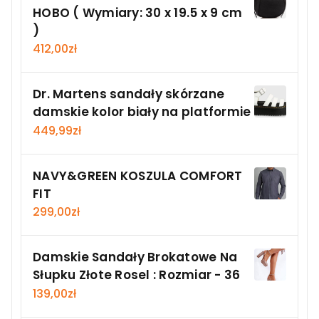
HOBO ( Wymiary: 30 x 19.5 x 9 cm
)
412,00
zł
Dr. Martens sandały skórzane
damskie kolor biały na platformie
449,99
zł
NAVY&GREEN KOSZULA COMFORT
FIT
299,00
zł
Damskie Sandały Brokatowe Na
Słupku Złote Rosel : Rozmiar - 36
139,00
zł