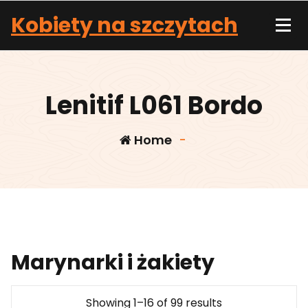
Skip
Kobiety na szczytach
to
content
Lenitif L061 Bordo
Home
-
Marynarki i żakiety
Showing 1–16 of 99 results