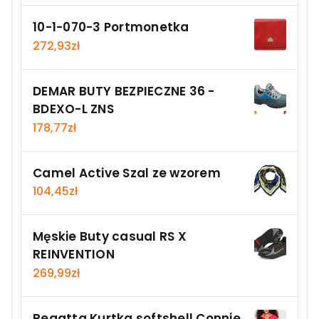
10-1-070-3 Portmonetka
272,93
zł
DEMAR BUTY BEZPIECZNE 36 -
BDEXO-L ZNS
178,77
zł
Camel Active Szal ze wzorem
104,45
zł
Męskie Buty casual RS X
REINVENTION
269,99
zł
Regatta Kurtka softshell Connie