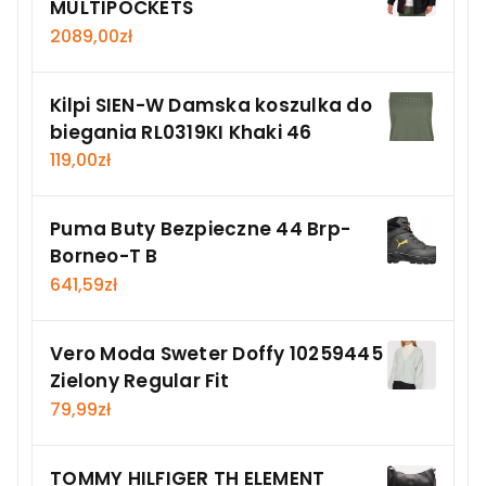
MULTIPOCKETS
2089,00
zł
Kilpi SIEN-W Damska koszulka do
biegania RL0319KI Khaki 46
119,00
zł
Puma Buty Bezpieczne 44 Brp-
Borneo-T B
641,59
zł
Vero Moda Sweter Doffy 10259445
Zielony Regular Fit
79,99
zł
TOMMY HILFIGER TH ELEMENT