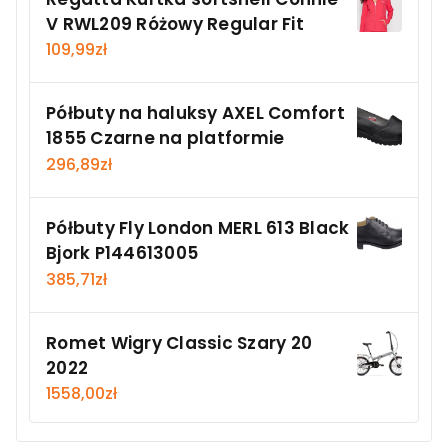
V RWL209 Różowy Regular Fit
109,99
zł
Półbuty na haluksy AXEL Comfort
1855 Czarne na platformie
296,89
zł
Półbuty Fly London MERL 613 Black
Bjork P144613005
385,71
zł
Romet Wigry Classic Szary 20
2022
1558,00
zł