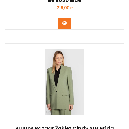
Be B030 Blue
219,00
zł
Kup Teraz
Bruuns Bazaar Żakiet Cindy Sus Frida