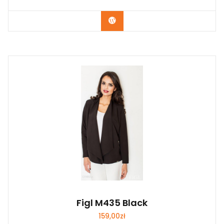
Kup Teraz
Figl M435 Black
159,00
zł