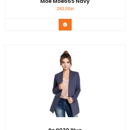
Moe Moe665 Navy
262,00
zł
Kup Teraz