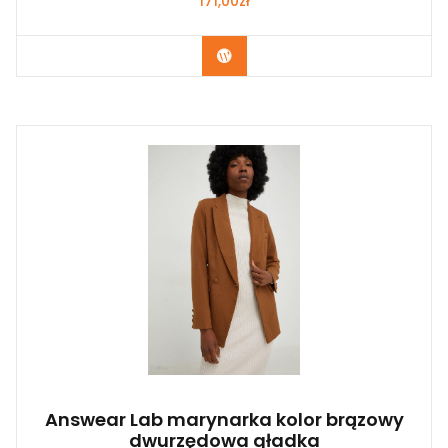
171,00
zł
Kup Teraz
Answear Lab marynarka kolor brązowy
dwurzędowa gładka