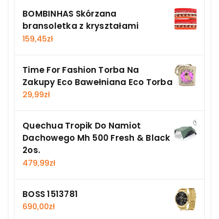
BOMBINHAS Skórzana
bransoletka z kryształami
159,45
zł
Time For Fashion Torba Na
Zakupy Eco Bawełniana Eco Torba
29,99
zł
Quechua Tropik Do Namiot
Dachowego Mh 500 Fresh & Black
2os.
479,99
zł
BOSS 1513781
690,00
zł