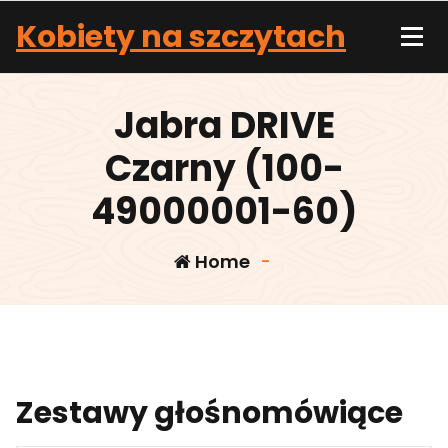
Skip
Kobiety na szczytach
to
content
Jabra DRIVE
Czarny (100-
49000001-60)
Home
-
Zestawy głośnomówiące