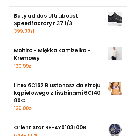
Buty adidas Ultraboost
Speedfactory r.37 1/3
399,00
zł
Mohito - Miękka kamizelka -
Kremowy
139,99
zł
Litex 6C152 Biustonosz do stroju
kąpielowego z fiszbinami 6C140
80C
129,00
zł
Orient Star RE-AY0103L00B
6499,00
zł