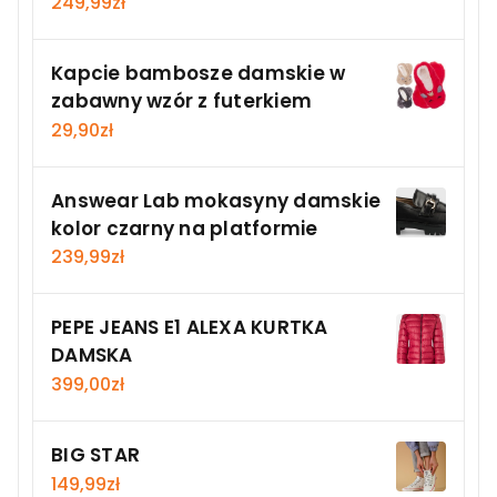
249,99
zł
Kapcie bambosze damskie w
zabawny wzór z futerkiem
29,90
zł
Answear Lab mokasyny damskie
kolor czarny na platformie
239,99
zł
PEPE JEANS E1 ALEXA KURTKA
DAMSKA
399,00
zł
BIG STAR
149,99
zł