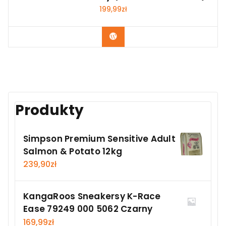
199,99
zł
Kup Teraz
Produkty
Simpson Premium Sensitive Adult
Salmon & Potato 12kg
239,90
zł
KangaRoos Sneakersy K-Race
Ease 79249 000 5062 Czarny
169,99
zł