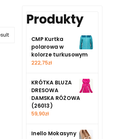
Produkty
sult
CMP Kurtka
polarowa w
kolorze turkusowym
222,75
zł
KRÓTKA BLUZA
DRESOWA
DAMSKA RÓŻOWA
(26013)
59,90
zł
Inello Mokasyny