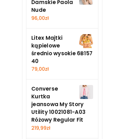
Damskie Paola
Nude
96,00
zł
Litex Majtki
kąpielowe
średnio wysokie 6B157
40
79,00
zł
Converse
Kurtka
jeansowa My Story
Utility 10021081-A03
Różowy Regular Fit
219,99
zł