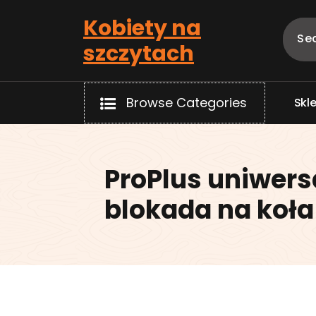
Skip
Kobiety na
to
content
szczytach
Browse Categories
S
k
l
ProPlus uniwers
blokada na koła