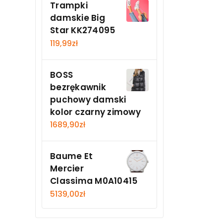
Trampki
damskie Big
Star KK274095
119,99
zł
BOSS
bezrękawnik
puchowy damski
kolor czarny zimowy
1689,90
zł
Baume Et
Mercier
Classima M0A10415
5139,00
zł