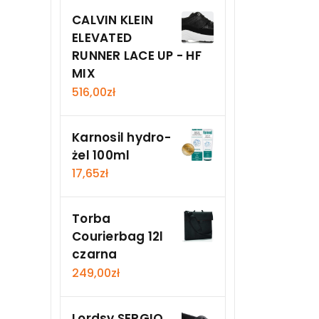
CALVIN KLEIN
ELEVATED
RUNNER LACE UP - HF
MIX
516,00
zł
Karnosil hydro-
żel 100ml
17,65
zł
Torba
Courierbag 12l
czarna
249,00
zł
Lordsy SERGIO