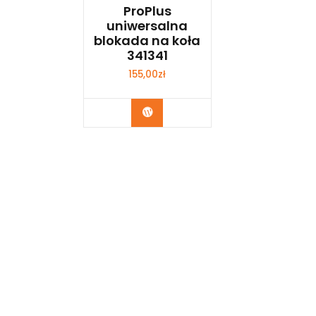
ProPlus
uniwersalna
blokada na koła
341341
155,00
zł
Kup Teraz