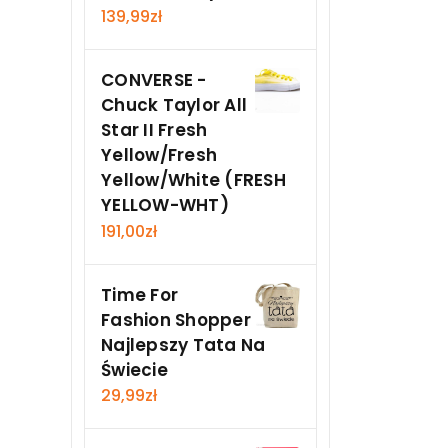
139,99
zł
CONVERSE -
Chuck Taylor All
Star II Fresh
Yellow/Fresh
Yellow/White (FRESH
YELLOW-WHT)
191,00
zł
Time For
Fashion Shopper
Najlepszy Tata Na
Świecie
29,99
zł