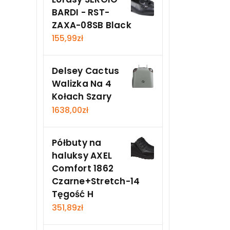
BARDI - RST-
ZAXA-08SB Black
155,99
zł
Delsey Cactus
Walizka Na 4
Kołach Szary
1638,00
zł
Półbuty na
haluksy AXEL
Comfort 1862
Czarne+Stretch-14
Tęgość H
351,89
zł