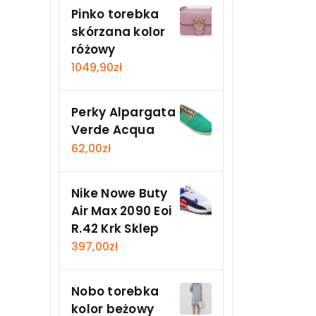
Pinko torebka
skórzana kolor
różowy
1049,90
zł
Perky Alpargata
Verde Acqua
62,00
zł
Nike Nowe Buty
Air Max 2090 Eoi
R.42 Krk Sklep
397,00
zł
Nobo torebka
kolor beżowy