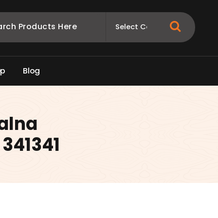
e
p
B
l
o
g
alna
 341341