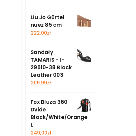
Liu Jo Gürtel
nuez 85 cm
222,00
zł
Sandały
TAMARIS - 1-
29610-38 Black
Leather 003
209,99
zł
Fox Bluza 360
Dvide
Black/White/Orange
L
249,00
zł