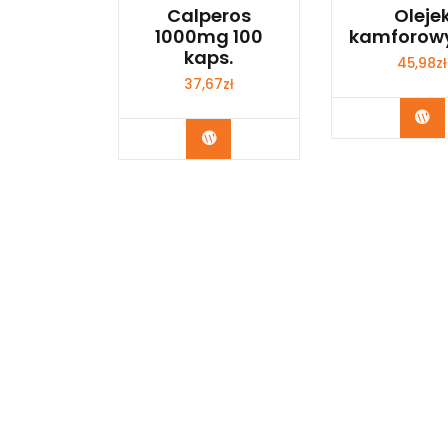
Calperos
Oleje
1000mg 100
kamforow
kaps.
45,98
zł
37,67
zł
Ku
Kup Teraz