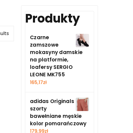
Produkty
sults
Czarne
zamszowe
mokasyny damskie
na platformie,
loafersy SERGIO
LEONE MK755
165,17
zł
adidas Originals
szorty
bawełniane męskie
kolor pomarańczowy
179,99
zł