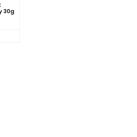
k
y 30g
p Teraz