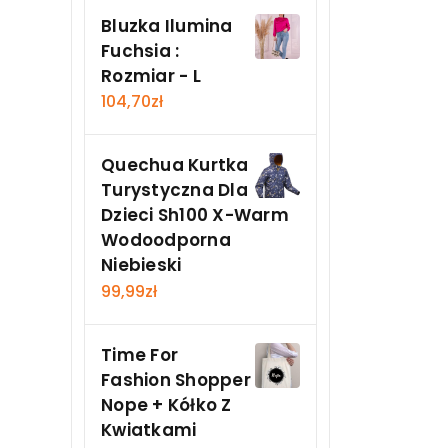
Bluzka Ilumina
Fuchsia :
Rozmiar - L
104,70
zł
Quechua Kurtka
Turystyczna Dla
Dzieci Sh100 X-Warm
Wodoodporna
Niebieski
99,99
zł
Time For
Fashion Shopper
Nope + Kółko Z
Kwiatkami