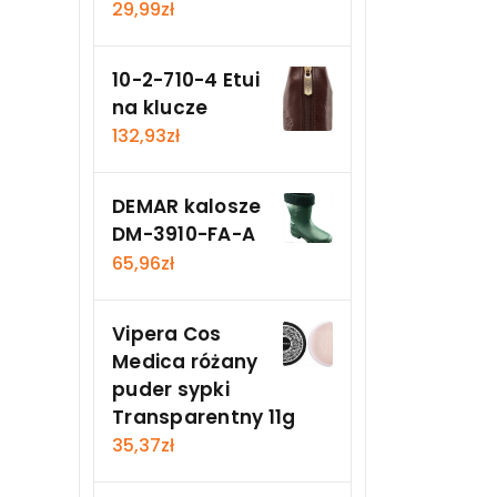
29,99
zł
10-2-710-4 Etui
na klucze
132,93
zł
DEMAR kalosze
DM-3910-FA-A
65,96
zł
Vipera Cos
Medica różany
puder sypki
Transparentny 11g
35,37
zł