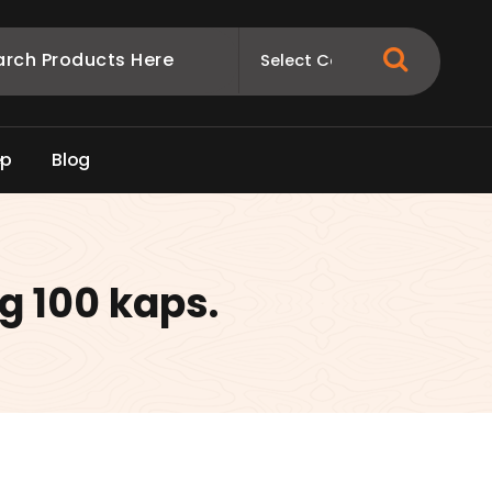
e
p
B
l
o
g
 100 kaps.