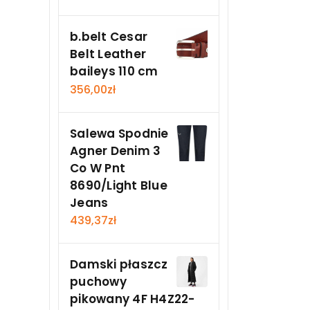
b.belt Cesar
Belt Leather
baileys 110 cm
356,00
zł
Salewa Spodnie
Agner Denim 3
Co W Pnt
8690/Light Blue
Jeans
439,37
zł
Damski płaszcz
puchowy
pikowany 4F H4Z22-