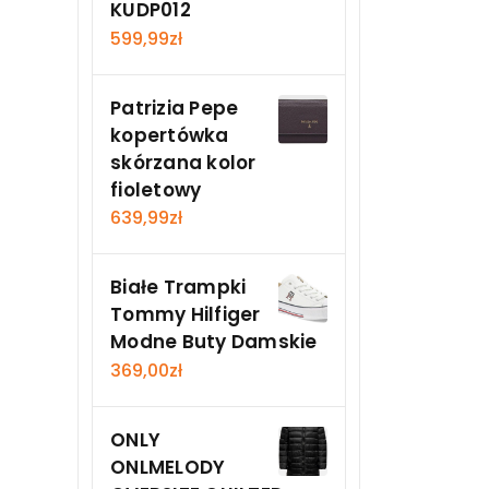
KUDP012
599,99
zł
Patrizia Pepe
kopertówka
skórzana kolor
fioletowy
639,99
zł
Białe Trampki
Tommy Hilfiger
Modne Buty Damskie
369,00
zł
ONLY
ONLMELODY