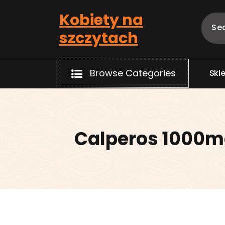
Skip
Kobiety na
to
content
szczytach
Browse Categories
S
k
l
Calperos 1000mg