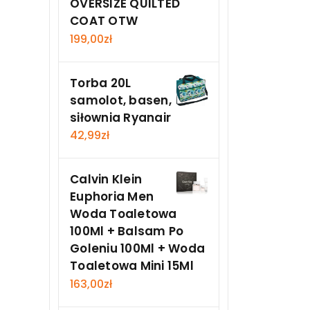
OVERSIZE QUILTED
COAT OTW
199,00
zł
Torba 20L
samolot, basen,
siłownia Ryanair
42,99
zł
Calvin Klein
Euphoria Men
Woda Toaletowa
100Ml + Balsam Po
Goleniu 100Ml + Woda
Toaletowa Mini 15Ml
163,00
zł