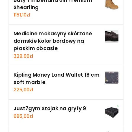
Shearling
1151,10
zł
Medicine mokasyny skórzane
damskie kolor bordowy na
płaskim obcasie
329,90
zł
Kipling Money Land Wallet 18 cm
soft marble
225,00
zł
Just7gym Stojak na gryfy 9
695,00
zł