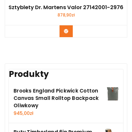
Sztyblety Dr. Martens Valor 27142001-2976
878,90
zł
Kup Teraz
Produkty
Brooks England Pickwick Cotton
Canvas Small Rolltop Backpack
Oliwkowy
945,00
zł
Buty Timberland 6in Premium