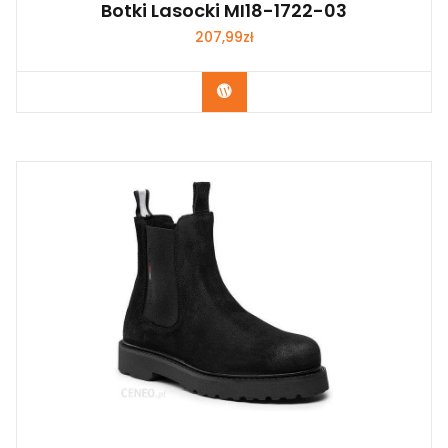
Botki Lasocki MI18-1722-03
207,99
zł
Kup Teraz