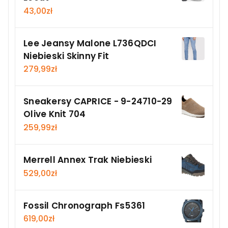
43,00
zł
Lee Jeansy Malone L736QDCI
Niebieski Skinny Fit
279,99
zł
Sneakersy CAPRICE - 9-24710-29
Olive Knit 704
259,99
zł
Merrell Annex Trak Niebieski
529,00
zł
Fossil Chronograph Fs5361
619,00
zł