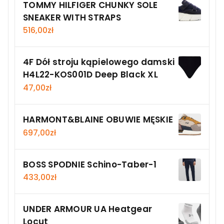
TOMMY HILFIGER CHUNKY SOLE
SNEAKER WITH STRAPS
516,00
zł
4F Dół stroju kąpielowego damski
H4L22-KOS001D Deep Black XL
47,00
zł
HARMONT&BLAINE OBUWIE MĘSKIE
697,00
zł
BOSS SPODNIE Schino-Taber-1
433,00
zł
UNDER ARMOUR UA Heatgear
Locut