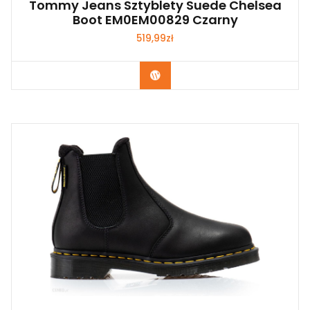
Tommy Jeans Sztyblety Suede Chelsea
Boot EM0EM00829 Czarny
519,99
zł
Kup Teraz