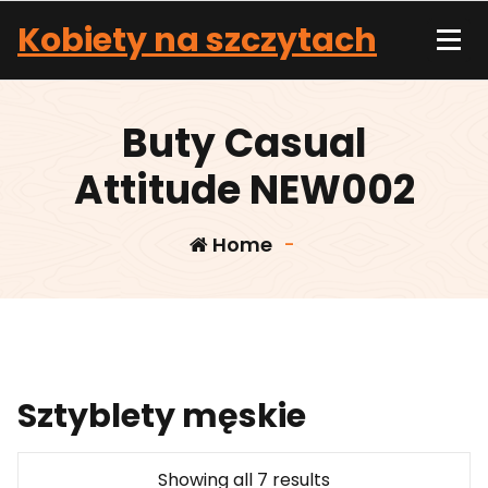
Skip
Kobiety na szczytach
to
content
Buty Casual
Attitude NEW002
Home
-
Sztyblety męskie
Showing all 7 results