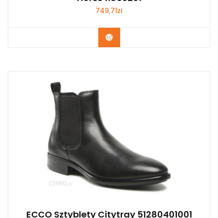
749,71
zł
Kup Teraz
ECCO Sztyblety Citytray 51280401001