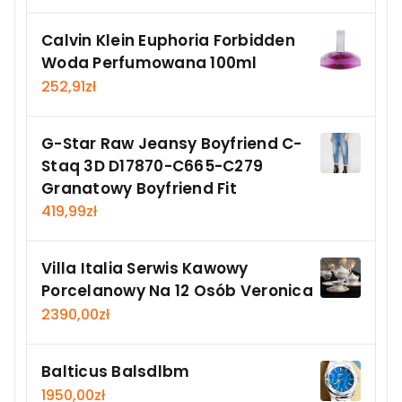
Calvin Klein Euphoria Forbidden
Woda Perfumowana 100ml
252,91
zł
G-Star Raw Jeansy Boyfriend C-
Staq 3D D17870-C665-C279
Granatowy Boyfriend Fit
419,99
zł
Villa Italia Serwis Kawowy
Porcelanowy Na 12 Osób Veronica
2390,00
zł
Balticus Balsdlbm
1950,00
zł