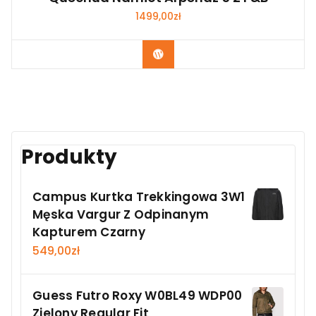
1499,00
zł
Kup Teraz
Produkty
Campus Kurtka Trekkingowa 3W1
Męska Vargur Z Odpinanym
Kapturem Czarny
549,00
zł
Guess Futro Roxy W0BL49 WDP00
Zielony Regular Fit