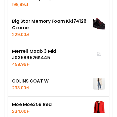
199,99
zł
Big Star Memory Foam Kk174126
Czarne
229,00
zł
Merrell Moab 3 Mid
J03586526S445
499,99
zł
COLINS COAT W
233,00
zł
Moe Moe358 Red
234,00
zł