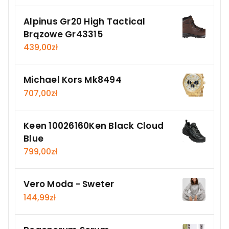
Alpinus Gr20 High Tactical
Brązowe Gr43315
439,00
zł
Michael Kors Mk8494
707,00
zł
Keen 10026160Ken Black Cloud
Blue
799,00
zł
Vero Moda - Sweter
144,99
zł