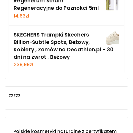
Regenerum Serum
Regeneracyjne do Paznokci 5ml
14,63
zł
SKECHERS Trampki Skechers
Billion-Subtle Spots, Beżowy,
Kobiety , Zamów na Decathlon.pl - 30
dni na zwrot , Beżowy
239,99
zł
zzzzz
Polskie kosmetyki naturalne z certyfikatem