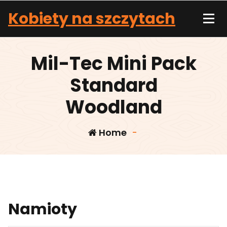
Skip
Kobiety na szczytach
to
content
Mil-Tec Mini Pack
Standard
Woodland
Home
-
Namioty