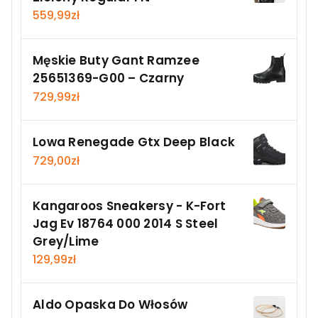
559,99
zł
Męskie Buty Gant Ramzee
25651369-G00 – Czarny
729,99
zł
Lowa Renegade Gtx Deep Black
729,00
zł
Kangaroos Sneakersy - K-Fort
Jag Ev 18764 000 2014 S Steel
Grey/Lime
129,99
zł
Aldo Opaska Do Włosów