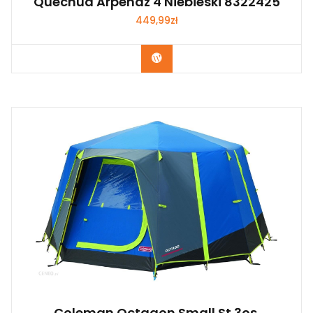
Quechua Arpenaz 4 Niebieski 8322425
449,99
zł
Kup Teraz
Coleman Octagon Small St 3os.