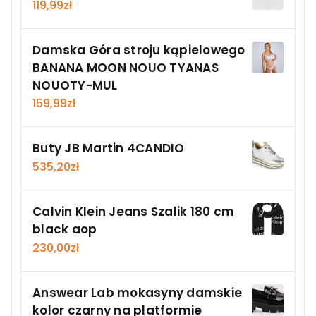
119,99
zł
Damska Góra stroju kąpielowego
BANANA MOON NOUO TYANAS
NOUOTY-MUL
159,99
zł
Buty JB Martin 4CANDIO
535,20
zł
Calvin Klein Jeans Szalik 180 cm
black aop
230,00
zł
Answear Lab mokasyny damskie
kolor czarny na platformie