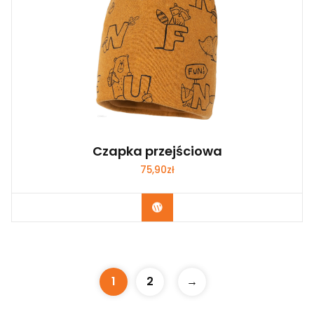
Czapka przejściowa
75,90
zł
Kup Teraz
1
2
→