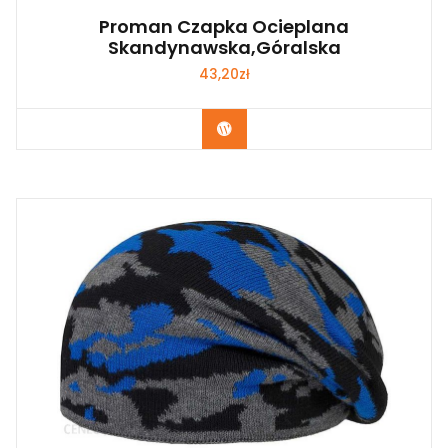
Proman Czapka Ocieplana
Skandynawska,Góralska
43,20
zł
Kup Teraz