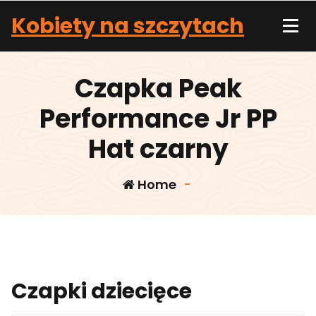
Skip
Kobiety na szczytach
to
content
Czapka Peak
Performance Jr PP
Hat czarny
Home
-
Czapki dziecięce