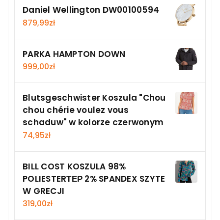
Daniel Wellington DW00100594
879,99
zł
PARKA HAMPTON DOWN
999,00
zł
Blutsgeschwister Koszula "Chou
chou chérie voulez vous
schaduw" w kolorze czerwonym
74,95
zł
BILL COST KOSZULA 98%
POLIESTERΤΕΡ 2% SPANDEX SZYTE
W GRECJI
319,00
zł