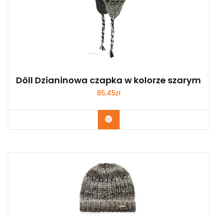
Döll Dzianinowa czapka w kolorze szarym
85,45
zł
Kup Teraz