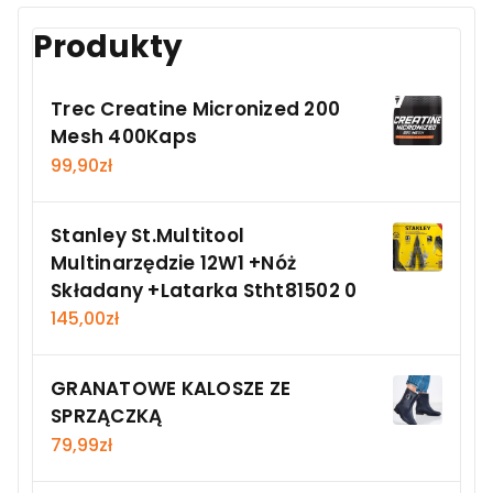
Produkty
Trec Creatine Micronized 200
Mesh 400Kaps
99,90
zł
Stanley St.Multitool
Multinarzędzie 12W1 +Nóż
Składany +Latarka Stht81502 0
145,00
zł
GRANATOWE KALOSZE ZE
SPRZĄCZKĄ
79,99
zł