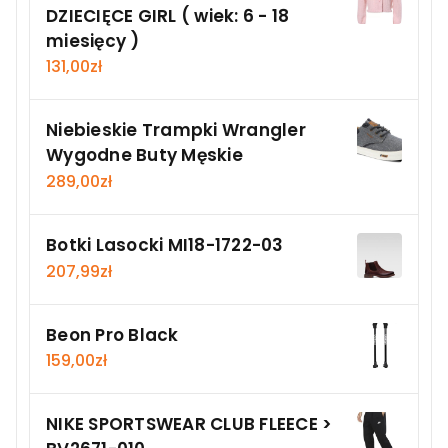
DZIECIĘCE GIRL ( wiek: 6 - 18
miesięcy )
131,00
zł
Niebieskie Trampki Wrangler
Wygodne Buty Męskie
289,00
zł
Botki Lasocki MI18-1722-03
207,99
zł
Beon Pro Black
159,00
zł
NIKE SPORTSWEAR CLUB FLEECE >