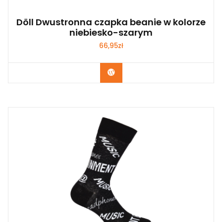
Döll Dwustronna czapka beanie w kolorze
niebiesko-szarym
66,95
zł
Kup Teraz