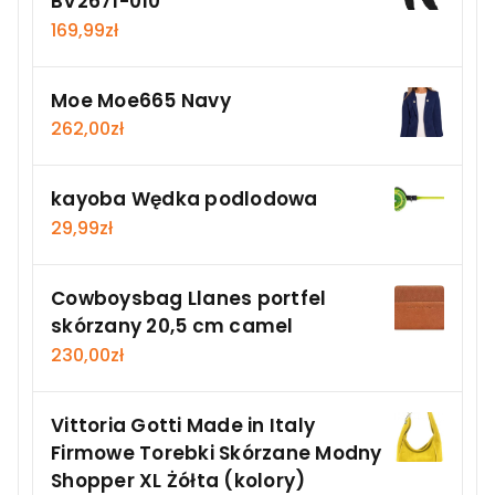
BV2671-010
169,99
zł
Moe Moe665 Navy
262,00
zł
kayoba Wędka podlodowa
29,99
zł
Cowboysbag Llanes portfel
skórzany 20,5 cm camel
230,00
zł
Vittoria Gotti Made in Italy
Firmowe Torebki Skórzane Modny
Shopper XL Żółta (kolory)