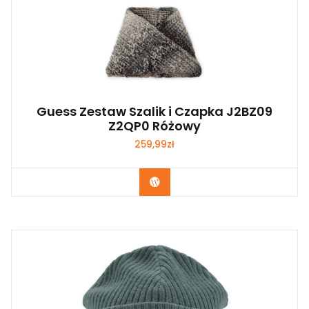
Guess Zestaw Szalik i Czapka J2BZ09
Z2QP0 Różowy
259,99
zł
Kup Teraz