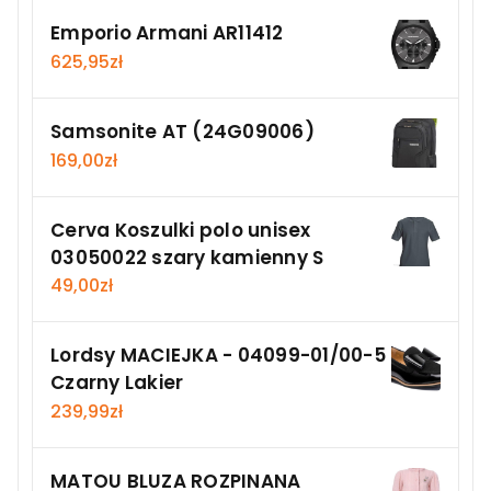
Emporio Armani AR11412
625,95
zł
Samsonite AT (24G09006)
169,00
zł
Cerva Koszulki polo unisex
03050022 szary kamienny S
49,00
zł
Lordsy MACIEJKA - 04099-01/00-5
Czarny Lakier
239,99
zł
MATOU BLUZA ROZPINANA