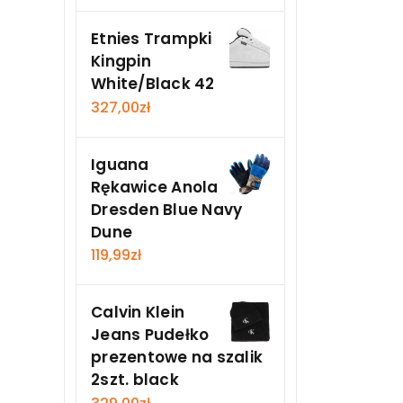
Etnies Trampki
Kingpin
White/Black 42
327,00
zł
Iguana
Rękawice Anola
Dresden Blue Navy
Dune
119,99
zł
Calvin Klein
Jeans Pudełko
prezentowe na szalik
2szt. black