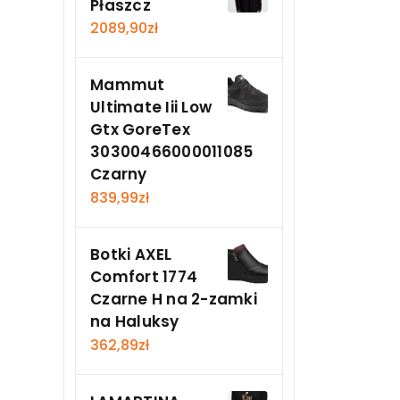
Płaszcz
2089,90
zł
Mammut
Ultimate Iii Low
Gtx GoreTex
30300466000011085
Czarny
839,99
zł
Botki AXEL
Comfort 1774
Czarne H na 2-zamki
na Haluksy
362,89
zł