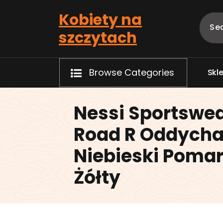
Skip
Kobiety na
to
content
szczytach
Browse Categories
S
k
l
Nessi Sportswea
Road R Oddycha
Niebieski Poma
Żółty