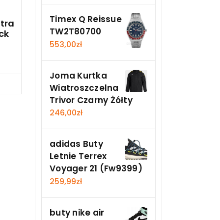
Timex Q Reissue
ltra
TW2T80700
ck
553,00
zł
Joma Kurtka
Teraz
Wiatroszczelna
Trivor Czarny Żółty
246,00
zł
adidas Buty
Letnie Terrex
Voyager 21 (Fw9399)
259,99
zł
buty nike air