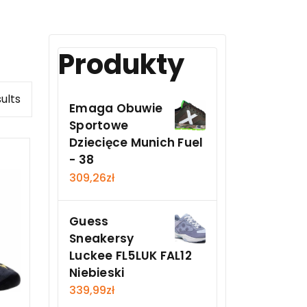
Produkty
ults
Emaga Obuwie
Sportowe
Dziecięce Munich Fuel
- 38
309,26
zł
Guess
Sneakersy
Luckee FL5LUK FAL12
Niebieski
339,99
zł