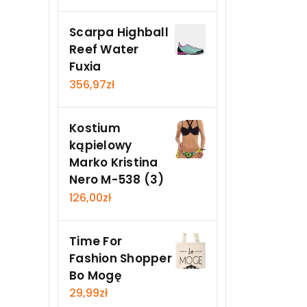
Scarpa Highball
Reef Water
Fuxia
356,97
zł
Kostium
kąpielowy
Marko Kristina
Nero M-538 (3)
126,00
zł
Time For
Fashion Shopper
Bo Mogę
29,99
zł