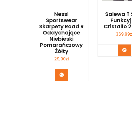
Nessi
Salewa T 
Sportswear
Funkcy
Skarpety Road R
Cristallo 
Oddychające
369,99
z
Niebieski
Pomarańczowy
Ku
Żółty
29,90
zł
Kup Teraz