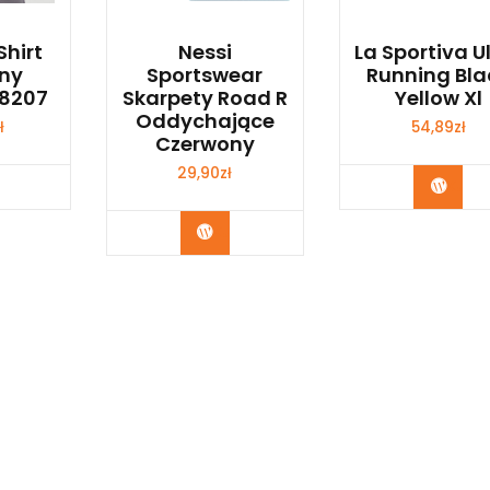
Shirt
Nessi
La Sportiva U
jny
Sportswear
Running Bla
28207
Skarpety Road R
Yellow Xl
Oddychające
ł
54,89
zł
Czerwony
29,90
zł
p Teraz
Kup 
Kup Teraz