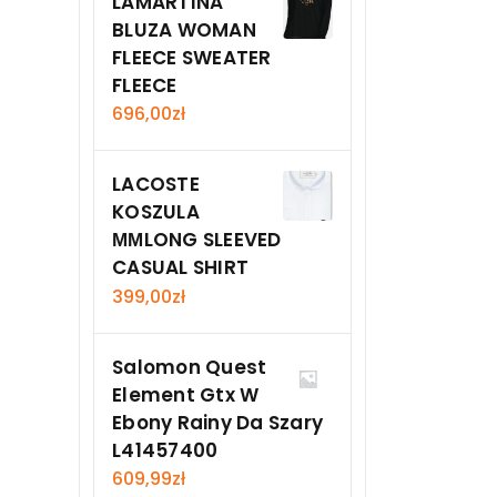
LAMARTINA
BLUZA WOMAN
FLEECE SWEATER
FLEECE
696,00
zł
LACOSTE
KOSZULA
ΜΜLONG SLEEVED
CASUAL SHIRT
399,00
zł
Salomon Quest
Element Gtx W
Ebony Rainy Da Szary
L41457400
609,99
zł