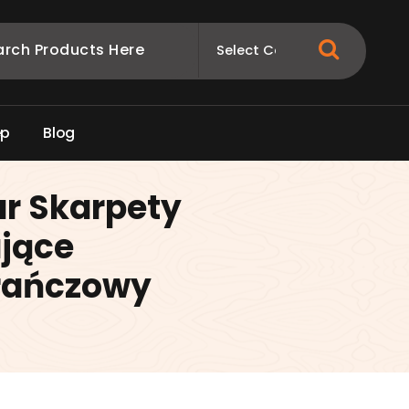
e
p
B
l
o
g
r Skarpety
jące
rańczowy