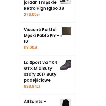
jordan 1 męskie
Retro High Igloo 39
276,00
zł
Visconti Portfel
Męski Pablo Pm-
101
119,00
zł
La Sportiva TX4
GTX Mid Buty
szary 2017 Buty
podejściowe
838,94
zł
AllSaints -