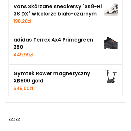
Vans Skórzane sneakersy "SK8-Hi
38 DX" w kolorze biało-czarnym
198,28
zł
adidas Terrex Ax4 Primegreen
280
449,99
zł
Gymtek Rower magnetyczny
XB800 gold
649,00
zł
zzzzz