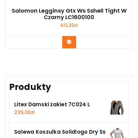
Salomon Legginsy Gtx Ws Sshell Tight W
Czarny LC1600100
412,20
zł
Kup Teraz
Produkty
Litex Damski żakiet 7C024 L
239,00
zł
Salewa Koszulka Solidlogo Dry Ss