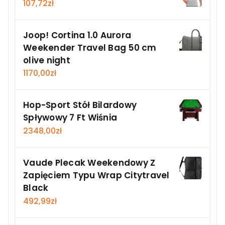
107,72
zł
Joop! Cortina 1.0 Aurora
Weekender Travel Bag 50 cm
olive night
1170,00
zł
Hop-Sport Stół Bilardowy
Spływowy 7 Ft Wiśnia
2348,00
zł
Vaude Plecak Weekendowy Z
Zapięciem Typu Wrap Citytravel
Black
492,99
zł