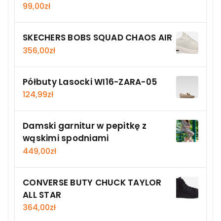
99,00
zł
SKECHERS BOBS SQUAD CHAOS AIR
356,00
zł
Półbuty Lasocki WI16-ZARA-05
124,99
zł
Damski garnitur w pepitkę z
wąskimi spodniami
449,00
zł
CONVERSE BUTY CHUCK TAYLOR
ALL STAR
364,00
zł