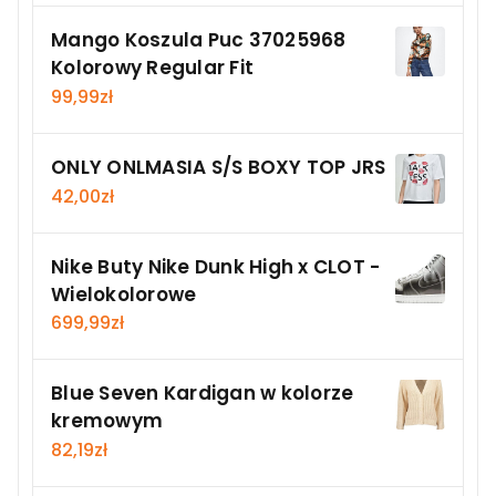
Mango Koszula Puc 37025968
Kolorowy Regular Fit
99,99
zł
ONLY ONLMASIA S/S BOXY TOP JRS
42,00
zł
Nike Buty Nike Dunk High x CLOT -
Wielokolorowe
699,99
zł
Blue Seven Kardigan w kolorze
kremowym
82,19
zł