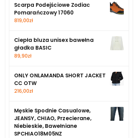
Scarpa Podejściowe Zodiac
Pomarańczowy 17060
819,00
zł
Ciepła bluza unisex bawełna
gładka BASIC
89,90
zł
ONLY ONLAMANDA SHORT JACKET
CC OTW
216,00
zł
Męskie Spodnie Casualowe,
JEANSY, CHIAO, Przecierane,
Niebieskie, Bawełniane
SPCHIAO18M05NZ