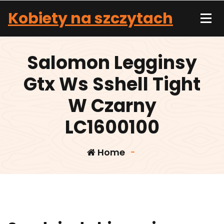
Skip
Kobiety na szczytach
to
content
Salomon Legginsy
Gtx Ws Sshell Tight
W Czarny
LC1600100
Home
-