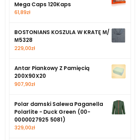
Mega Caps 120Kaps
61,89
zł
BOSTONIANS KOSZULA W KRATĘ Μ/
Μ5328
229,00
zł
Antar Piankowy Z Pamięcią
200X90X20
907,90
zł
Polar damski Salewa Paganella
Polarlite - Duck Green (00-
0000027925 5081)
329,00
zł