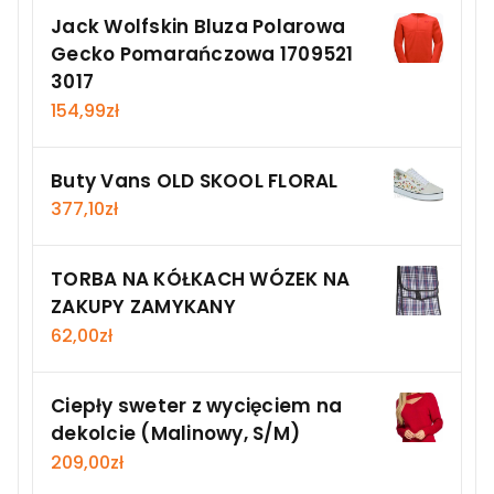
Jack Wolfskin Bluza Polarowa
Gecko Pomarańczowa 1709521
3017
154,99
zł
Buty Vans OLD SKOOL FLORAL
377,10
zł
TORBA NA KÓŁKACH WÓZEK NA
ZAKUPY ZAMYKANY
62,00
zł
Ciepły sweter z wycięciem na
dekolcie (Malinowy, S/M)
209,00
zł