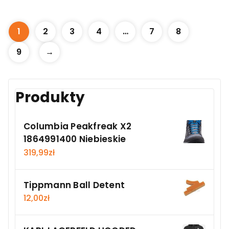
1
2
3
4
…
7
8
9
→
Produkty
Columbia Peakfreak X2
1864991400 Niebieskie
319,99
zł
Tippmann Ball Detent
12,00
zł