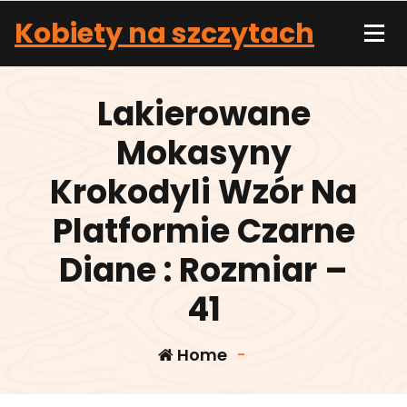
Skip
Kobiety na szczytach
to
content
Lakierowane
Mokasyny
Krokodyli Wzór Na
Platformie Czarne
Diane : Rozmiar –
41
Home
-