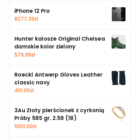
iPhone 12 Pro
8277,39
zł
Hunter kalosze Original Chelsea
damskie kolor zielony
579,99
zł
Roeckl Antwerp Gloves Leather
classic navy
401,00
zł
3Au Złoty pierścionek z cyrkonią
Próby 585 gr. 2.59 (18)
1050,00
zł