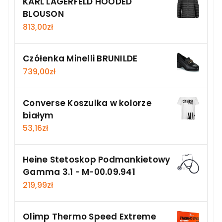
KARL LAGERFELD HOODED
BLOUSON
813,00
zł
Czółenka Minelli BRUNILDE
739,00
zł
Converse Koszulka w kolorze
białym
53,16
zł
Heine Stetoskop Podmankietowy
Gamma 3.1 - M-00.09.941
219,99
zł
Olimp Thermo Speed Extreme