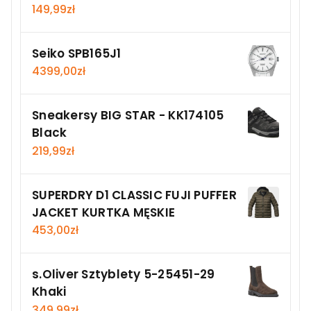
149,99
zł
Seiko SPB165J1
4399,00
zł
Sneakersy BIG STAR - KK174105
Black
219,99
zł
SUPERDRY D1 CLASSIC FUJI PUFFER
JACKET KURTKA MĘSKIE
453,00
zł
s.Oliver Sztyblety 5-25451-29
Khaki
349,99
zł