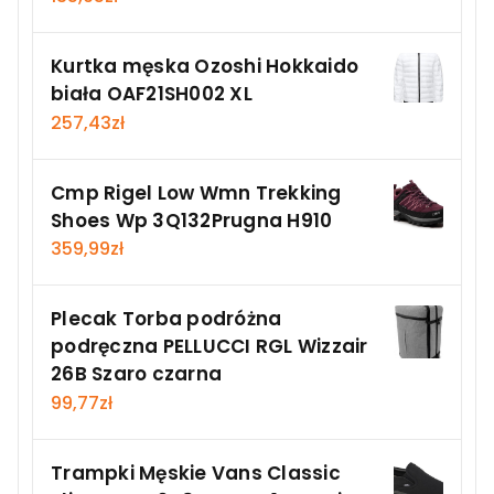
Kurtka męska Ozoshi Hokkaido
biała OAF21SH002 XL
257,43
zł
Cmp Rigel Low Wmn Trekking
Shoes Wp 3Q132Prugna H910
359,99
zł
Plecak Torba podróżna
podręczna PELLUCCI RGL Wizzair
26B Szaro czarna
99,77
zł
Trampki Męskie Vans Classic