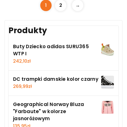
1
2
→
Produkty
Buty Dziecko adidas SURU365
WTP I
242,10
zł
DC trampki damskie kolor czarny
269,99
zł
Geographical Norway Bluza
"Farbaute" w kolorze
jasnoróżowym
135,95
zł