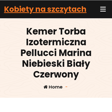
Skip
Kobiety na szczytach
to
content
Kemer Torba
Izotermiczna
Pellucci Marina
Niebieski Biały
Czerwony
Home
-