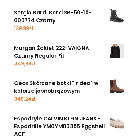
Sergio Bardi Botki SB-50-10-
000774 Czarny
139,99
zł
Morgan Żakiet 222-VAIGNA
Czarny Regular Fit
449,99
zł
Geox Skórzane botki "Iridea" w
kolorze jasnobrązowym
348,24
zł
Espadryle CALVIN KLEIN JEANS -
Espadrille YM0YM00355 Eggshell
ACF