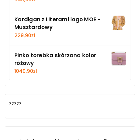
Kardigan z Literami logo MOE -
Musztardowy
229,90
zł
Pinko torebka skórzana kolor
różowy
1049,90
zł
zzzzz