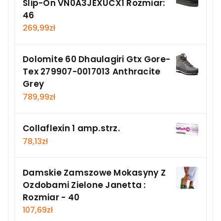
Slip-On VN0A3JEXUCX1 Rozmiar:
46
269,99
zł
Dolomite 60 Dhaulagiri Gtx Gore-
Tex 279907-0017013 Anthracite
Grey
789,99
zł
Collaflexin 1 amp.strz.
78,13
zł
Damskie Zamszowe Mokasyny Z
Ozdobami Zielone Janetta :
Rozmiar - 40
107,69
zł