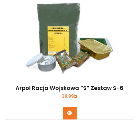
Arpol Racja Wojskowa ”S” Zestaw S-6
38,99
zł
Kup Teraz