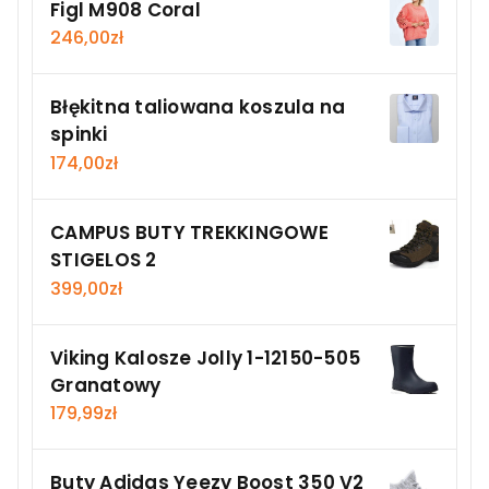
Figl M908 Coral
246,00
zł
Błękitna taliowana koszula na
spinki
174,00
zł
CAMPUS BUTY TREKKINGOWE
STIGELOS 2
399,00
zł
Viking Kalosze Jolly 1-12150-505
Granatowy
179,99
zł
Buty Adidas Yeezy Boost 350 V2