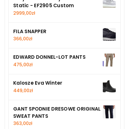
Static - EF2905 Custom
2999,00
zł
FILA SNAPPER
366,00
zł
EDWARD DONNEL-LOT PANTS
475,00
zł
Kalosze Eva Winter
449,00
zł
GANT SPODNIE DRESOWE ORIGINAL
SWEAT PANTS
363,00
zł