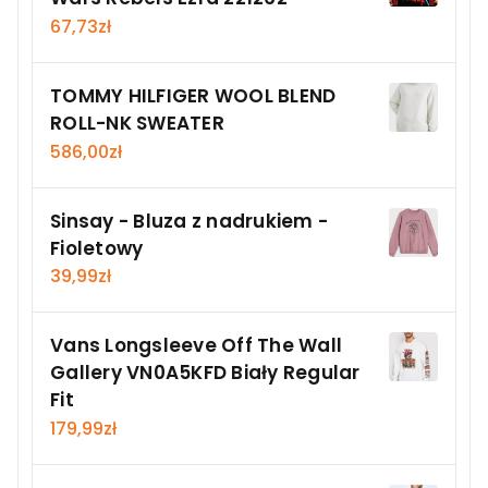
67,73
zł
TOMMY HILFIGER WOOL BLEND
ROLL-NK SWEATER
586,00
zł
Sinsay - Bluza z nadrukiem -
Fioletowy
39,99
zł
Vans Longsleeve Off The Wall
Gallery VN0A5KFD Biały Regular
Fit
179,99
zł