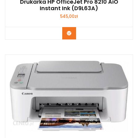
Drukarka HP OfficeJet Pro 8210 AiO
Instant Ink (D9L63A)
545,00
zł
Kup Teraz