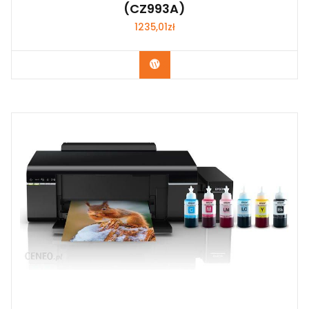
(CZ993A)
1235,01
zł
Kup Teraz