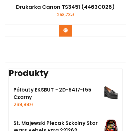
Drukarka Canon TS3451 (4463C026)
258,73
zł
Kup Teraz
Produkty
Półbuty EKSBUT - 2D-6417-155
Czarny
269,99
zł
St. Majewski Plecak Szkolny Star
Wars Rebels Ezra 221262