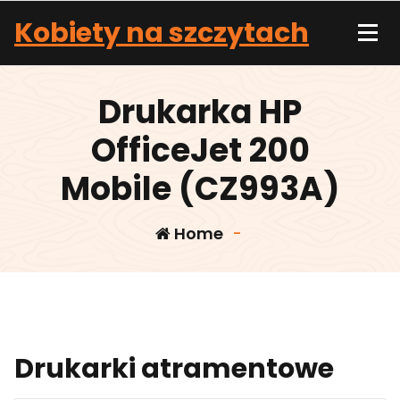
Skip
Kobiety na szczytach
to
content
Drukarka HP
OfficeJet 200
Mobile (CZ993A)
Home
-
Drukarki atramentowe