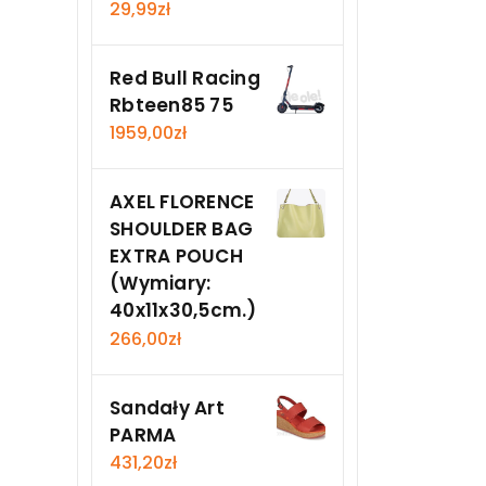
29,99
zł
Red Bull Racing
Rbteen85 75
1959,00
zł
AXEL FLORENCE
SHOULDER BAG
EXTRA POUCH
(Wymiary:
40x11x30,5cm.)
266,00
zł
Sandały Art
PARMA
431,20
zł