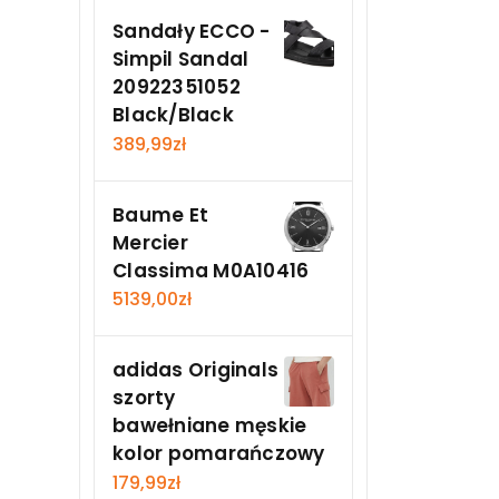
Sandały ECCO -
Simpil Sandal
20922351052
Black/Black
389,99
zł
Baume Et
Mercier
Classima M0A10416
5139,00
zł
adidas Originals
szorty
bawełniane męskie
kolor pomarańczowy
179,99
zł