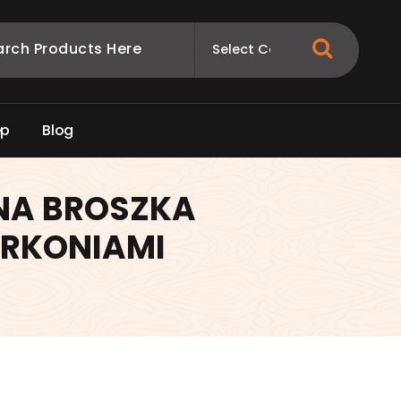
e
p
B
l
o
g
NA BROSZKA
RKONIAMI