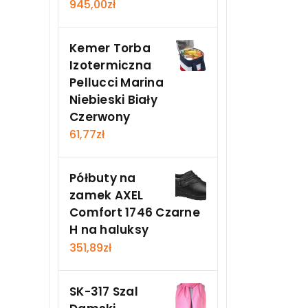
945,00
zł
Kemer Torba
Izotermiczna
Pellucci Marina
Niebieski Biały
Czerwony
61,77
zł
Półbuty na
zamek AXEL
Comfort 1746 Czarne
H na haluksy
351,89
zł
SK-317 Szal