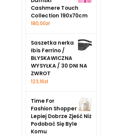
Damski
Cashmere Touch
Collection 190x70cm
180,00
zł
Saszetka nerka
Ibis Ferrino /
BŁYSKAWICZNA
WYSYŁKA / 30 DNI NA
ZWROT
123,16
zł
Time For
Fashion Shopper
Lepiej Dobrze Zjeść Niż
Podobać Się Byle
Komu