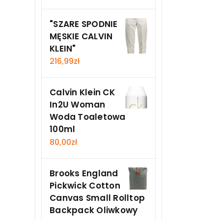
"SZARE SPODNIE
MĘSKIE CALVIN
KLEIN"
216,99
zł
Calvin Klein CK
In2U Woman
Woda Toaletowa
100ml
80,00
zł
Brooks England
Pickwick Cotton
Canvas Small Rolltop
Backpack Oliwkowy