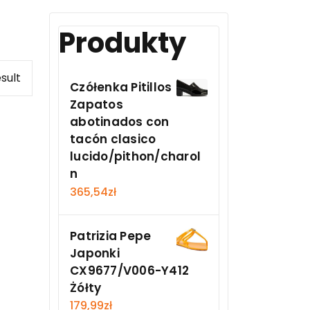
Produkty
sult
Czółenka Pitillos
Zapatos
abotinados con
tacón clasico
lucido/pithon/charol
n
365,54
zł
Patrizia Pepe
Japonki
CX9677/V006-Y412
Żółty
179,99
zł