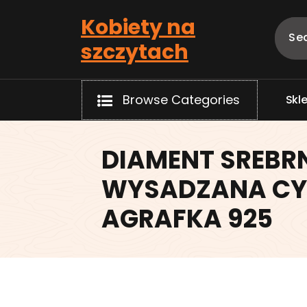
Skip
Kobiety na
to
content
szczytach
Browse Categories
S
k
l
DIAMENT SREBR
WYSADZANA CY
AGRAFKA 925