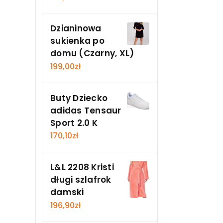
Dzianinowa
sukienka po
domu (Czarny, XL)
199,00
zł
Buty Dziecko
adidas Tensaur
Sport 2.0 K
170,10
zł
L&L 2208 Kristi
długi szlafrok
damski
196,90
zł