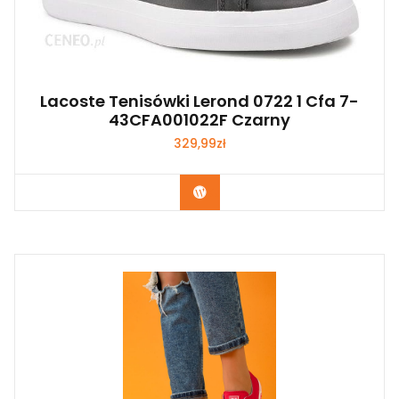
Lacoste Tenisówki Lerond 0722 1 Cfa 7-
43CFA001022F Czarny
329,99
zł
Kup Teraz