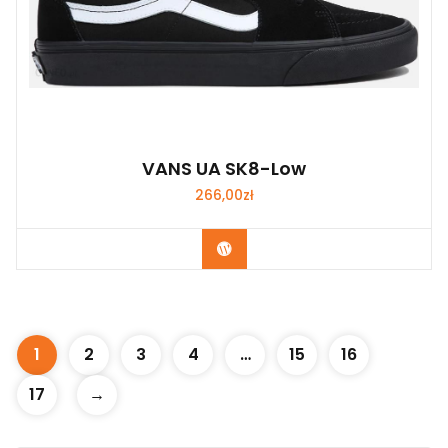
VANS UA SK8-Low
266,00
zł
Kup Teraz
1
2
3
4
…
15
16
17
→