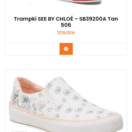
Trampki SEE BY CHLOÉ – SB39200A Tan
506
1219,00
zł
Kup Teraz