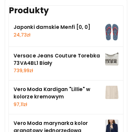
Produkty
Japonki damskie Menfi [0, 0]
24,73
zł
Versace Jeans Couture Torebka
73VA4BL1 Biały
739,99
zł
Vero Moda Kardigan "Lillie" w
kolorze kremowym
97,11
zł
Vero Moda marynarka kolor
granatowy jednorzędowa