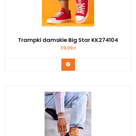
Trampki damskie Big Star KK274104
119,99
zł
Kup Teraz