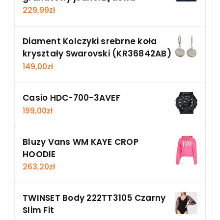
229,99
zł
Diament Kolczyki srebrne koła
kryształy Swarovski (KR36842AB)
149,00
zł
Casio HDC-700-3AVEF
199,00
zł
Bluzy Vans WM KAYE CROP
HOODIE
263,20
zł
TWINSET Body 222TT3105 Czarny
Slim Fit