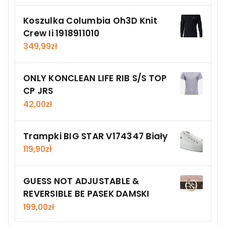
Koszulka Columbia Oh3D Knit
Crew Ii 1918911010
349,99
zł
ONLY KONCLEAN LIFE RIB S/S TOP
CP JRS
42,00
zł
Trampki BIG STAR V174347 Biały
119,90
zł
GUESS NOT ADJUSTABLE &
REVERSIBLE BE PASEK DAMSKI
199,00
zł