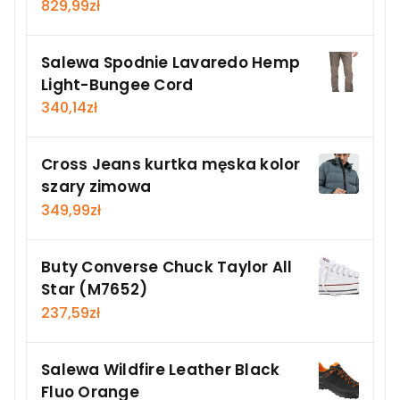
829,99
zł
Salewa Spodnie Lavaredo Hemp
Light-Bungee Cord
340,14
zł
Cross Jeans kurtka męska kolor
szary zimowa
349,99
zł
Buty Converse Chuck Taylor All
Star (M7652)
237,59
zł
Salewa Wildfire Leather Black
Fluo Orange