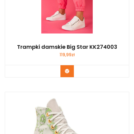
Trampki damskie Big Star KK274003
119,99
zł
Kup Teraz