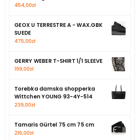
454,00
zł
GEOX U TERRESTRE A - WAX.GBK
SUEDE
475,00
zł
GERRY WEBER T-SHIRT 1/1 SLEEVE
199,00
zł
Torebka damska shopperka
Wittchen YOUNG 93-4Y-514
239,00
zł
Tamaris Gürtel 75 cm 75 cm
216,00
zł