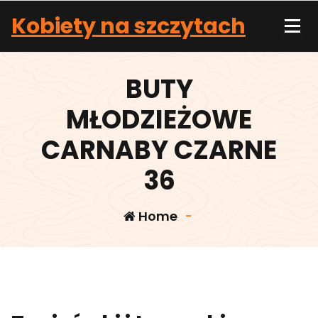
Skip
Kobiety na szczytach
to
content
BUTY
MŁODZIEŻOWE
CARNABY CZARNE
36
Home
-