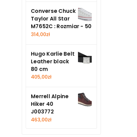
Converse Chuck
Taylor All Star
M7652C : Rozmiar - 50
314,00
zł
Hugo Karlie Belt
Leather black
80 cm
405,00
zł
Merrell Alpine
Hiker 40
J003772
463,00
zł