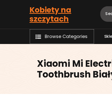
Skip
Kobiety na
to
content
szczytach
Browse Categories
S
k
l
Xiaomi Mi Electr
Toothbrush Biał