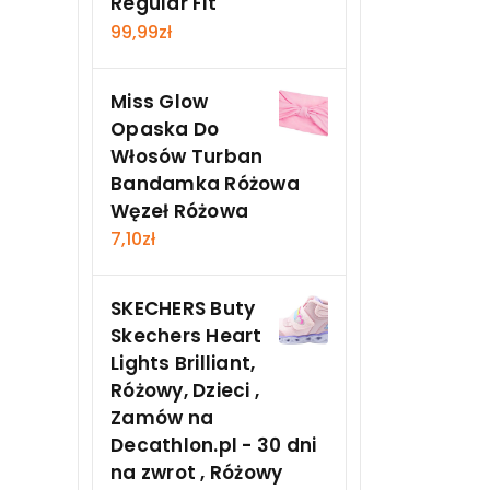
Regular Fit
99,99
zł
Miss Glow
Opaska Do
Włosów Turban
Bandamka Różowa
Węzeł Różowa
7,10
zł
SKECHERS Buty
Skechers Heart
Lights Brilliant,
Różowy, Dzieci ,
Zamów na
Decathlon.pl - 30 dni
na zwrot , Różowy