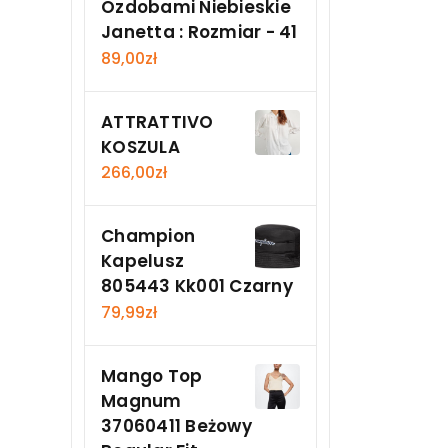
Ozdobami Niebieskie
Janetta : Rozmiar - 41
89,00
zł
ATTRATTIVO
KOSZULA
266,00
zł
Champion
Kapelusz
805443 Kk001 Czarny
79,99
zł
Mango Top
Magnum
37060411 Beżowy