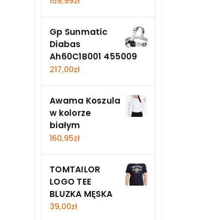
159,99
zł
Gp Sunmatic
Diabas
Ah60C1B001 455009
217,00
zł
Awama Koszula
w kolorze
białym
160,95
zł
TOMTAILOR
LOGO TEE
BLUZKA MĘSKA
39,00
zł