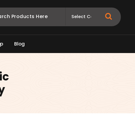
e
p
B
l
o
g
ic
y