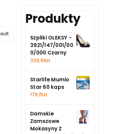
Produkty
sult
Szpilki OLEKSY -
3921/147/001/00
0/000 Czarny
339,99
zł
Starlife Mumio
Star 60 kaps
179,15
zł
Damskie
Zamszowe
Mokasyny Z