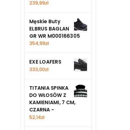
239,99
zł
Męskie Buty
ELBRUS BAGLAN
GR WR M000166305
354,99
zł
EXE LOAFERS
333,00
zł
TITANIA SPINKA
DO WŁOSÓW Z
KAMIENIAMI, 7 CM,
CZARNA -
52,14
zł