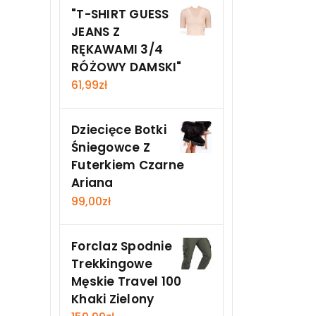
"T-SHIRT GUESS
JEANS Z
RĘKAWAMI 3/4
RÓŻOWY DAMSKI"
61,99
zł
Dziecięce Botki
Śniegowce Z
Futerkiem Czarne
Ariana
99,00
zł
Forclaz Spodnie
Trekkingowe
Męskie Travel 100
Khaki Zielony