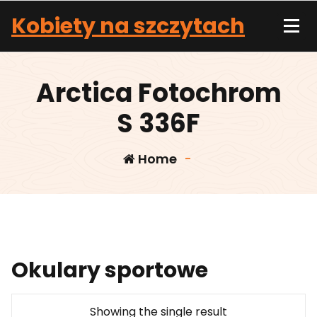
Skip
Kobiety na szczytach
to
content
Arctica Fotochrom
S 336F
Home
-
Okulary sportowe
Showing the single result