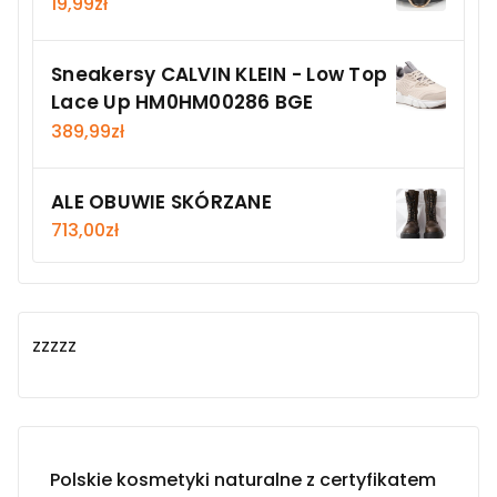
19,99
zł
Sneakersy CALVIN KLEIN - Low Top
Lace Up HM0HM00286 BGE
389,99
zł
ALE OBUWIE SKÓRZANE
713,00
zł
zzzzz
Polskie kosmetyki naturalne z certyfikatem