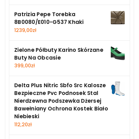
Patrizia Pepe Torebka
8B0080/E010-G537 Khaki
1239,00
zł
Zielone Półbuty Karino Skórzane
Buty Na Obcasie
399,00
zł
Delta Plus Nitric Sbfo Src Kalosze
Bezpieczne Pvc Podnosek Stal
Nierdzewna Podszewka Dżersej
Bawełniany Ochrona Kostek Biało
Niebieski
112,20
zł