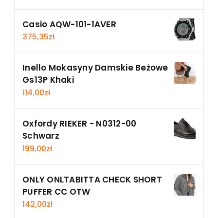
Casio AQW-101-1AVER
375,35
zł
Inello Mokasyny Damskie Beżowe
Gs13P Khaki
114,00
zł
Oxfordy RIEKER - N0312-00
Schwarz
199,00
zł
ONLY ONLTABITTA CHECK SHORT
PUFFER CC OTW
142,00
zł