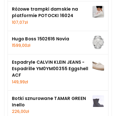
Różowe trampki damskie na
platformie POTOCKI 16024
107,07
zł
Hugo Boss 1502616 Novia
1599,00
zł
Espadryle CALVIN KLEIN JEANS -
Espadrille YM0YM00355 Eggshell
ACF
149,99
zł
Botki sznurowane TAMAR GREEN
Inello
226,00
zł