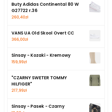
Buty Adidas Continental 80 W
G27722 r.36
260,40
zł
VANS UA Old Skool Overt CC
366,00
zł
Sinsay - Kozaki - Kremowy
159,99
zł
"CZARNY SWETER TOMMY
HILFIGER"
217,99
zł
Sinsay - Pasek - Czarny