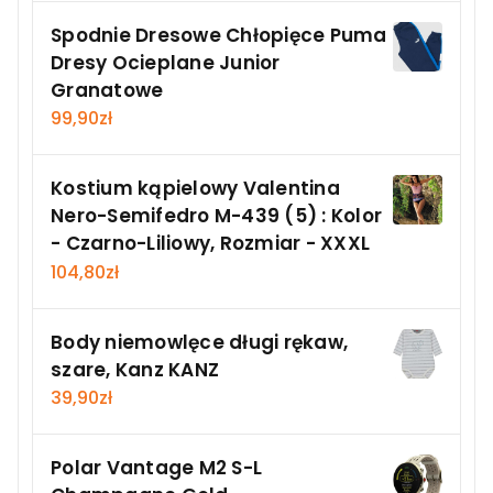
Spodnie Dresowe Chłopięce Puma
Dresy Ocieplane Junior
Granatowe
99,90
zł
Kostium kąpielowy Valentina
Nero-Semifedro M-439 (5) : Kolor
- Czarno-Liliowy, Rozmiar - XXXL
104,80
zł
Body niemowlęce długi rękaw,
szare, Kanz KANZ
39,90
zł
Polar Vantage M2 S-L