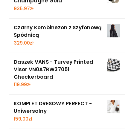
Champagne Gold
935,97
zł
Czarny Kombinezon z Szyfonową
Spódnicą
329,00
zł
Daszek VANS - Turvey Printed
Visor VN0A7RW37051
Checkerboard
119,99
zł
KOMPLET DRESOWY PERFECT -
Uniwersalny
159,00
zł