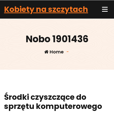
Skip
Kobiety na szczytach
to
content
Nobo 1901436
Home
-
Środki czyszczące do
sprzętu komputerowego