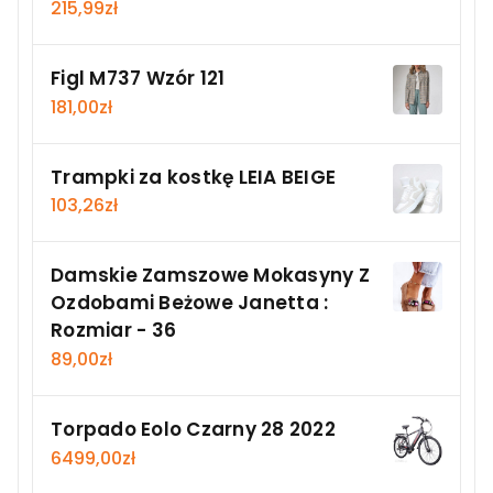
215,99
zł
Figl M737 Wzór 121
181,00
zł
Trampki za kostkę LEIA BEIGE
103,26
zł
Damskie Zamszowe Mokasyny Z
Ozdobami Beżowe Janetta :
Rozmiar - 36
89,00
zł
Torpado Eolo Czarny 28 2022
6499,00
zł