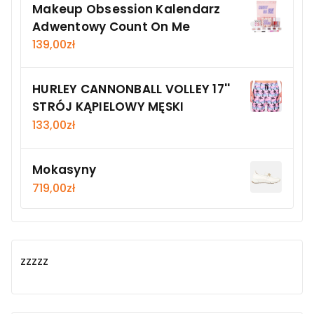
Makeup Obsession Kalendarz
Adwentowy Count On Me
139,00
zł
HURLEY CANNONBALL VOLLEY 17''
STRÓJ KĄPIELOWY MĘSKI
133,00
zł
Mokasyny
719,00
zł
zzzzz