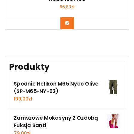
66,63
zł
Kup Teraz
Produkty
Spodnie Helikon M65 Nyco Olive
(SP-M65-NY-02)
199,00
zł
Zamszowe Mokasyny Z Ozdobą
Fuksja Santi
79,00
zł