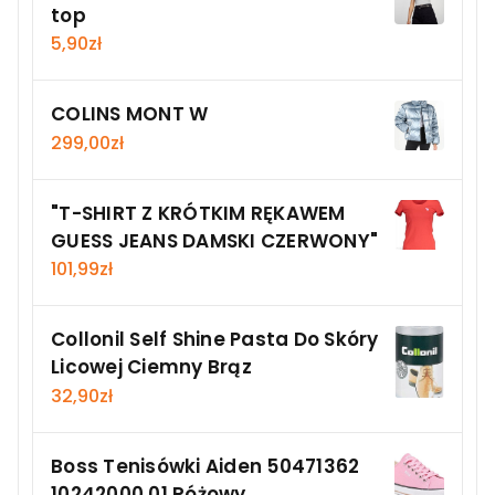
top
5,90
zł
COLINS MONT W
299,00
zł
"T-SHIRT Z KRÓTKIM RĘKAWEM
GUESS JEANS DAMSKI CZERWONY"
101,99
zł
Collonil Self Shine Pasta Do Skóry
Licowej Ciemny Brąz
32,90
zł
Boss Tenisówki Aiden 50471362
10242000 01 Różowy