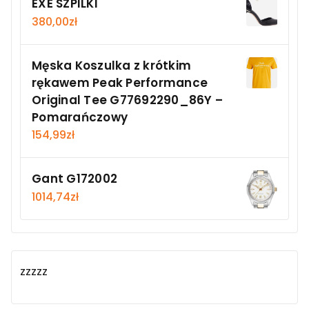
EXE SZPILKI
380,00
zł
Męska Koszulka z krótkim
rękawem Peak Performance
Original Tee G77692290_86Y –
Pomarańczowy
154,99
zł
Gant G172002
1014,74
zł
zzzzz