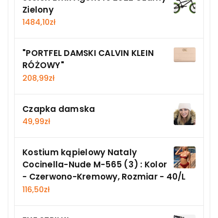
Zielony
1484,10
zł
"PORTFEL DAMSKI CALVIN KLEIN
RÓŻOWY"
208,99
zł
Czapka damska
49,99
zł
Kostium kąpielowy Nataly
Cocinella-Nude M-565 (3) : Kolor
- Czerwono-Kremowy, Rozmiar - 40/L
116,50
zł