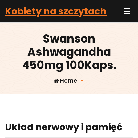
Skip
Kobiety na szczytach
to
content
Swanson
Ashwagandha
450mg 100Kaps.
Home
-
Układ nerwowy i pamięć