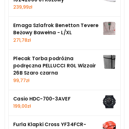
239,99
zł
Emaga Szlafrok Benetton Tevere
Beżowy Bawełna - L/XL
271,78
zł
Plecak Torba podróżna
podręczna PELLUCCI RGL Wizzair
26B Szaro czarna
99,77
zł
Casio HDC-700-3AVEF
199,00
zł
Furla Klapki Cross YF34FCR-