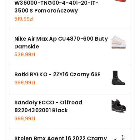
W36000-TNG00-4-401-20-IT-
3500 S Pomarańczowy
519,99
zł
Nike Air Max Ap CU4870-600 Buty
Damskie
539,99
zł
Botki RYŁKO - 2ZY16 Czarny 6SE
399,99
zł
Sandały ECCO - Offroad
82204302001 Black
399,99
zł
Stolen Bmx Agent 16 2022 Czarny