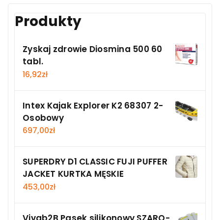
Produkty
Zyskaj zdrowie Diosmina 500 60
tabl.
16,92
zł
Intex Kajak Explorer K2 68307 2-
Osobowy
697,00
zł
SUPERDRY D1 CLASSIC FUJI PUFFER
JACKET KURTKA MĘSKIE
453,00
zł
Vivab2B Pasek silikonowy SZARO-