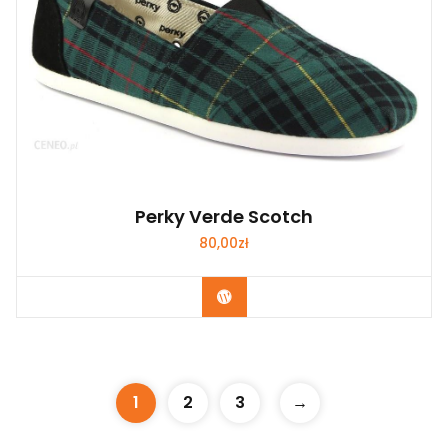
Perky Verde Scotch
80,00
zł
Kup Teraz
1
2
3
→