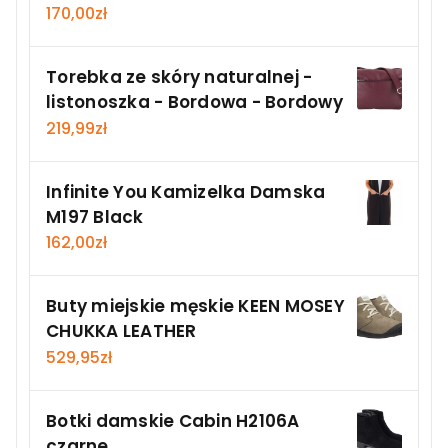
170,00
zł
Torebka ze skóry naturalnej -
listonoszka - Bordowa - Bordowy
219,99
zł
Infinite You Kamizelka Damska
M197 Black
162,00
zł
Buty miejskie męskie KEEN MOSEY
CHUKKA LEATHER
529,95
zł
Botki damskie Cabin H2106A
czarne