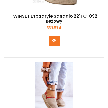
TWINSET Espadryle Sandalo 221TCT092
Beżowy
559,99
zł
Kup Teraz