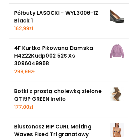
Półbuty LASOCKI - WYL3006-1Z
Black 1
162,99
zł
4F Kurtka Pikowana Damska
H4Z22Kudp002 52S Xs
3096049958
299,99
zł
Botki z prostą cholewką zielone
QT19P GREEN Inello
177,00
zł
Biustonosz RIP CURL Melting
Waves Fixed Tri granatowy