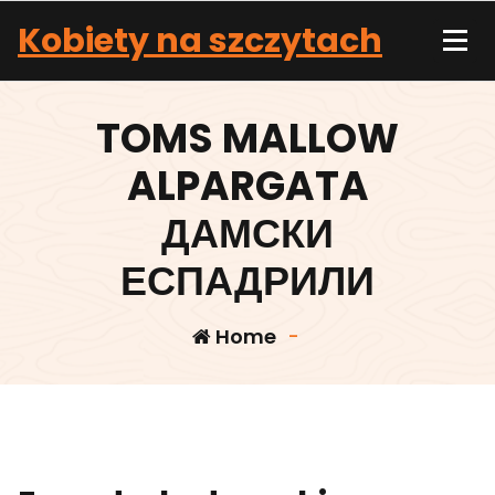
Skip
Kobiety na szczytach
to
content
TOMS MALLOW
ALPARGATA
ДАМСКИ
ЕСПАДРИЛИ
Home
-