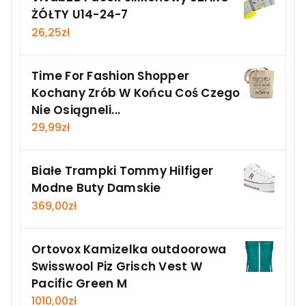
ŻÓŁTY U14-24-7
26,25
zł
Time For Fashion Shopper
Kochany Zrób W Końcu Coś Czego
Nie Osiągneli...
29,99
zł
Białe Trampki Tommy Hilfiger
Modne Buty Damskie
369,00
zł
Ortovox Kamizelka outdoorowa
Swisswool Piz Grisch Vest W
Pacific Green M
1010,00
zł