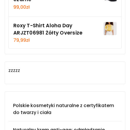
99,00
zł
Roxy T-Shirt Aloha Day
ARJZT06981 Żółty Oversize
79,99
zł
zzzzz
Polskie kosmetyki naturalne z certyfikatem
do twarzy i ciała
Naturalny krem anti-age: odmładzanie