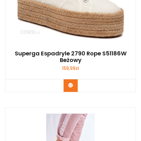
Superga Espadryle 2790 Rope S51186W
Beżowy
159,99
zł
Kup Teraz