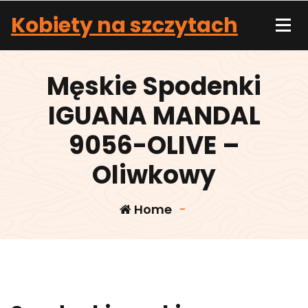
Skip
Kobiety na szczytach
to
content
Męskie Spodenki
IGUANA MANDAL
9056-OLIVE –
Oliwkowy
Home
-