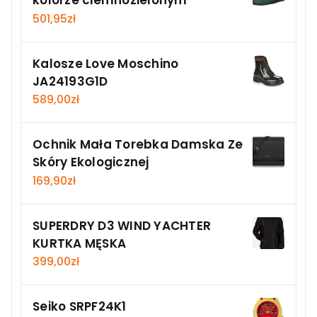
kolorze ciemnozielonym
501,95
zł
Kalosze Love Moschino
JA24193G1D
589,00
zł
Ochnik Mała Torebka Damska Ze
Skóry Ekologicznej
169,90
zł
SUPERDRY D3 WIND YACHTER
KURTKA MĘSKA
399,00
zł
Seiko SRPF24K1