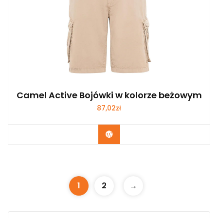
Camel Active Bojówki w kolorze beżowym
87,02
zł
Kup Teraz
1
2
→