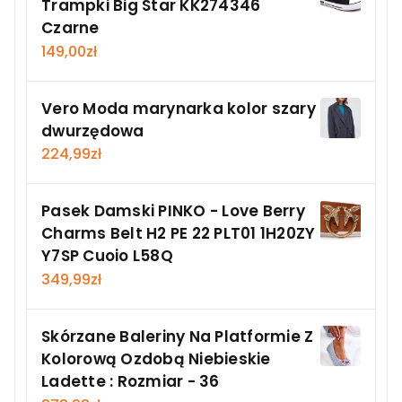
Trampki Big Star KK274346
Czarne
149,00
zł
Vero Moda marynarka kolor szary
dwurzędowa
224,99
zł
Pasek Damski PINKO - Love Berry
Charms Belt H2 PE 22 PLT01 1H20ZY
Y7SP Cuoio L58Q
349,99
zł
Skórzane Baleriny Na Platformie Z
Kolorową Ozdobą Niebieskie
Ladette : Rozmiar - 36