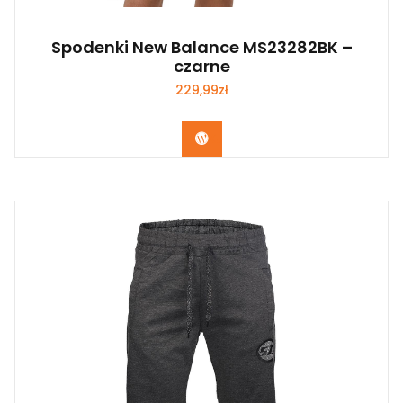
Spodenki New Balance MS23282BK –
czarne
229,99
zł
Kup Teraz