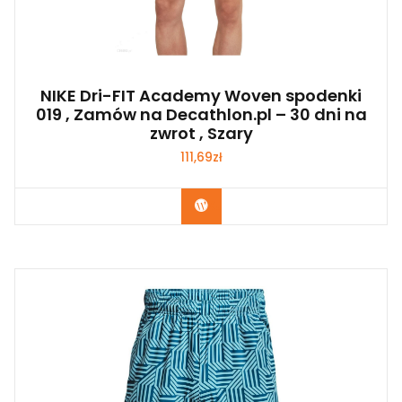
NIKE Dri-FIT Academy Woven spodenki
019 , Zamów na Decathlon.pl – 30 dni na
zwrot , Szary
111,69
zł
Kup Teraz