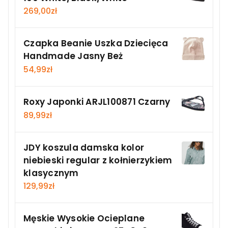
269,00
zł
Czapka Beanie Uszka Dziecięca
Handmade Jasny Beż
54,99
zł
Roxy Japonki ARJL100871 Czarny
89,99
zł
JDY koszula damska kolor
niebieski regular z kołnierzykiem
klasycznym
129,99
zł
Męskie Wysokie Ocieplane