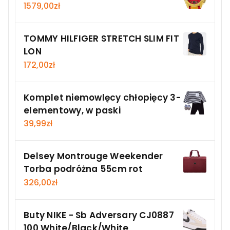
1579,00
zł
TOMMY HILFIGER STRETCH SLIM FIT
LON
172,00
zł
Komplet niemowlęcy chłopięcy 3-
elementowy, w paski
39,99
zł
Delsey Montrouge Weekender
Torba podróżna 55cm rot
326,00
zł
Buty NIKE - Sb Adversary CJ0887
100 White/Black/White