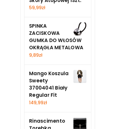
Skóry Atopowej 1Szt.
59,99
zł
SPINKA
ZACISKOWA
GUMKA DO WŁOSÓW
OKRĄGŁA METALOWA
9,89
zł
Mango Koszula
Sweety
37004041 Biały
Regular Fit
149,99
zł
Rinascimento
Torebka