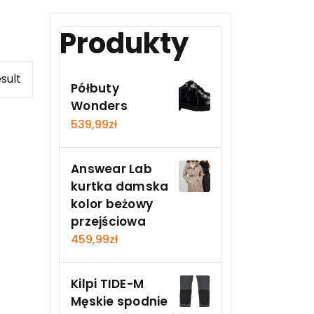
Produkty
sult
Półbuty
Wonders
539,99
zł
Answear Lab
kurtka damska
kolor beżowy
przejściowa
459,99
zł
Kilpi TIDE-M
Męskie spodnie