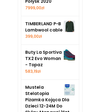
Połysk 2020
7999,00
zł
TIMBERLAND P-B
Lambwool cable
399,00
zł
Buty La Sportiva
TX2 Evo Woman
- Topaz
583,19
zł
Mustela
Stelatopia
Piżamka Kojąca Dla
Dzieci 12-24M Do