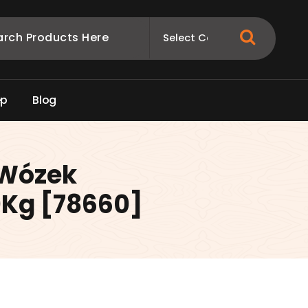
e
p
B
l
o
g
 Wózek
Kg [78660]