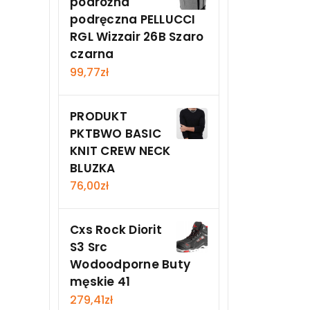
podróżna
podręczna PELLUCCI
RGL Wizzair 26B Szaro
czarna
99,77
zł
PRODUKT
PKTBWO BASIC
KNIT CREW NECK
BLUZKA
76,00
zł
Cxs Rock Diorit
S3 Src
Wodoodporne Buty
męskie 41
279,41
zł