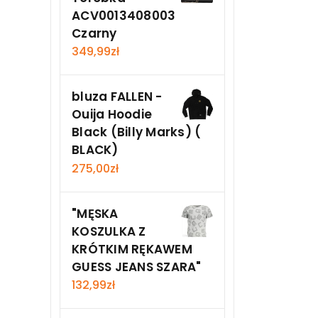
ACV0013408003
Czarny
349,99
zł
bluza FALLEN -
Ouija Hoodie
Black (Billy Marks) (
BLACK)
275,00
zł
"MĘSKA
KOSZULKA Z
KRÓTKIM RĘKAWEM
GUESS JEANS SZARA"
132,99
zł