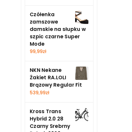
Czółenka
zamszowe
damskie na słupku w
szpic czarne Super
Mode
99,99
zł
NKN Nekane
Żakiet RA.LOLI
Brązowy Regular Fit
539,99
zł
Kross Trans
Hybrid 2.0 28
Czarny Srebrny