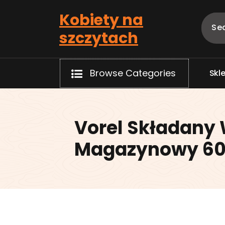
Skip
Kobiety na
to
content
szczytach
Browse Categories
S
k
l
Vorel Składany
Magazynowy 60