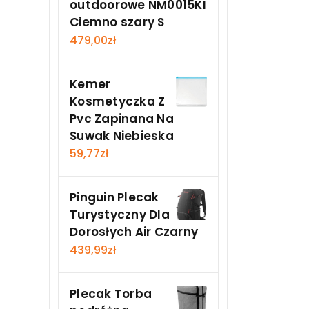
outdoorowe NM0015KI
Ciemno szary S
479,00
zł
Kemer
Kosmetyczka Z
Pvc Zapinana Na
Suwak Niebieska
59,77
zł
Pinguin Plecak
Turystyczny Dla
Dorosłych Air Czarny
439,99
zł
Plecak Torba