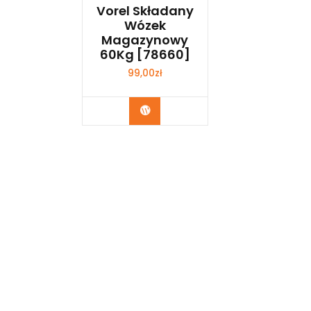
Vorel Składany
Wózek
Magazynowy
60Kg [78660]
99,00
zł
Kup Teraz