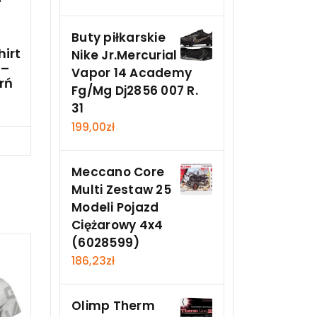
Buty piłkarskie
hirt
Nike Jr.Mercurial
 –
Vapor 14 Academy
rń
Fg/Mg Dj2856 007 R.
31
199,00
zł
Teraz
Meccano Core
Multi Zestaw 25
Modeli Pojazd
Ciężarowy 4x4
(6028599)
186,23
zł
Olimp Therm