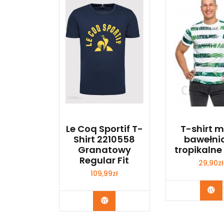
Le Coq Sportif T-
T-shirt m
Shirt 2210558
bawełni
Granatowy
tropikalne 
Regular Fit
29,90
zł
109,99
zł
Ku
Kup Teraz