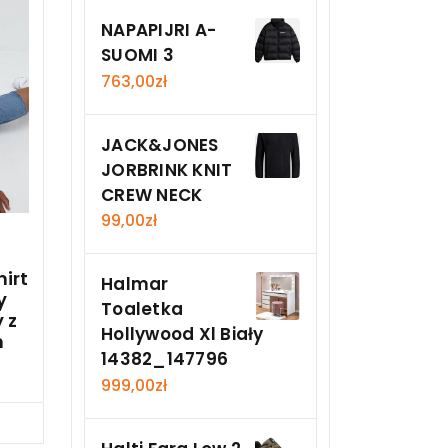
NAPAPIJRI A-
SUOMI 3
763,00
zł
JACK&JONES
JORBRINK KNIT
CREW NECK
99,00
zł
hirt
Halmar
y
Toaletka
 z
Hollywood Xl Biały
m
14382_147796
999,00
zł
Teraz