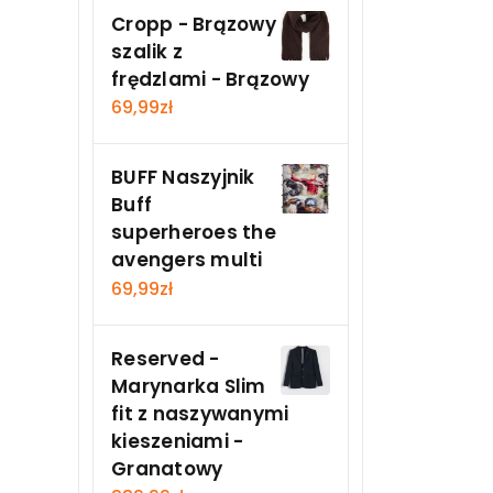
Cropp - Brązowy
szalik z
frędzlami - Brązowy
69,99
zł
BUFF Naszyjnik
Buff
superheroes the
avengers multi
69,99
zł
Reserved -
Marynarka Slim
fit z naszywanymi
kieszeniami -
Granatowy