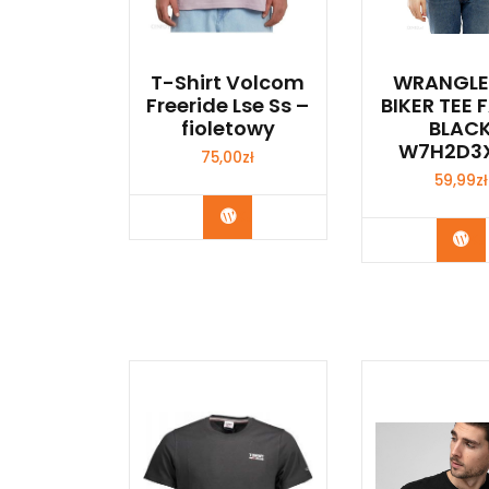
T-Shirt Volcom
WRANGLE
Freeride Lse Ss –
BIKER TEE 
fioletowy
BLAC
W7H2D3
75,00
zł
59,99
zł
Kup Teraz
Ku