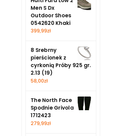
Halti Fara Low 2
Men S Dx
Outdoor Shoes
0542620 Khaki
399,99
zł
8 Srebrny
pierścionek z
cyrkonią Próby 925 gr.
2.13 (19)
58,00
zł
The North Face
Spodnie Grivola
1712423
279,99
zł