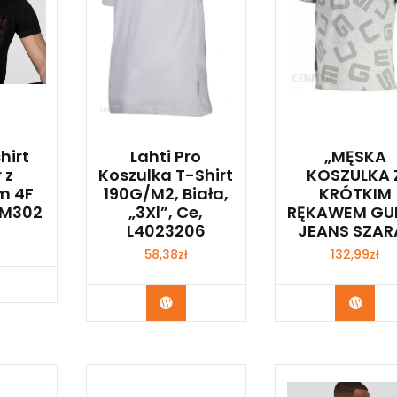
hirt
Lahti Pro
„MĘSKA
 z
Koszulka T-Shirt
KOSZULKA 
m 4F
190G/M2, Biała,
KRÓTKIM
M302
„3Xl”, Ce,
RĘKAWEM GU
L4023206
JEANS SZAR
58,38
zł
132,99
zł
p Teraz
Kup Teraz
Kup 