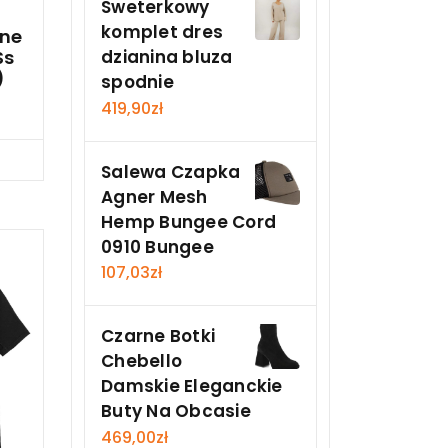
Sweterkowy
komplet dres
ne
Ss
dzianina bluza
)
spodnie
419,90
zł
Teraz
Salewa Czapka
Agner Mesh
Hemp Bungee Cord
0910 Bungee
107,03
zł
Czarne Botki
Chebello
Damskie Eleganckie
Buty Na Obcasie
469,00
zł