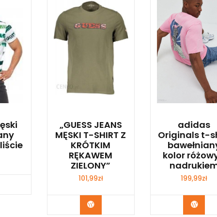
ęski
„GUESS JEANS
adidas
any
MĘSKI T-SHIRT Z
Originals t-s
liście
KRÓTKIM
bawełnian
RĘKAWEM
kolor różowy
ZIELONY”
nadrukie
101,99
zł
199,99
zł
p Teraz
Kup Teraz
Kup 