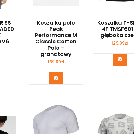
R SS
Koszulka polo
Koszulka T-S
FADED
Peak
4F TMSF601
K
Performance M
głęboka cze
XV6
Classic Cotton
129,99
zł
Polo –
granatowy
Kup 
189,00
zł
p Teraz
Kup Teraz