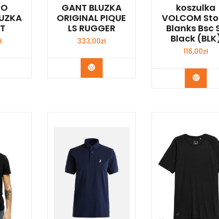
IO
GANT BLUZKA
koszulka
LUZKA
ORIGINAL PIQUE
VOLCOM Sto
RT
LS RUGGER
Blanks Bsc 
Black (BLK
ł
333,00
zł
116,00
zł
p Teraz
Kup Teraz
Kup 