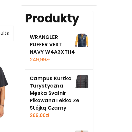
Produkty
ults
WRANGLER
PUFFER VEST
NAVY W4A3XT114
249,99
zł
Campus Kurtka
Turystyczna
Męska Svalnir
Pikowana Lekka Ze
Stójką Czarny
269,00
zł