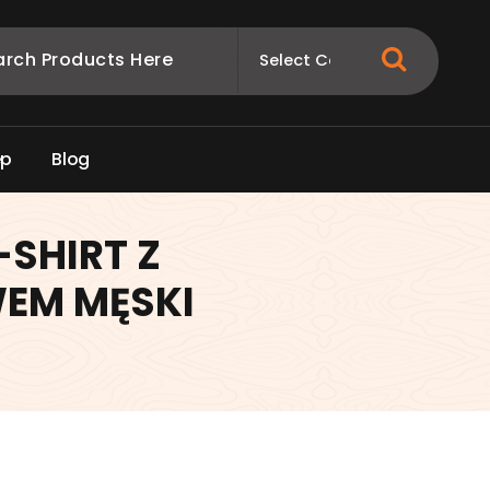
e
p
B
l
o
g
-SHIRT Z
EM MĘSKI