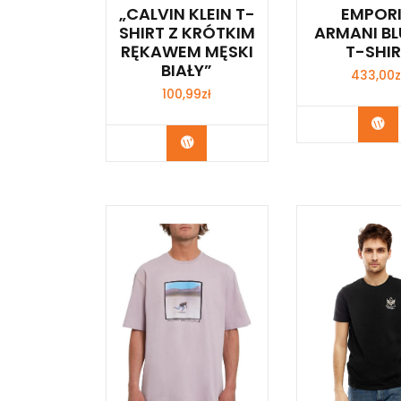
„CALVIN KLEIN T-
EMPOR
SHIRT Z KRÓTKIM
ARMANI B
RĘKAWEM MĘSKI
T-SHI
BIAŁY”
433,00
z
100,99
zł
Ku
Kup Teraz