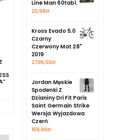
Line Man 60tabl.
20,98
zł
Kross Evado 5.0
Czarny
Czerwony Mat 28"
2019
Z
2795,00
zł
ESS
A”
Jordan Męskie
Spodenki Z
Dzianiny Dri Fit Paris
Saint Germain Strike
Teraz
Wersja Wyjazdowa
Czerń
159,99
zł