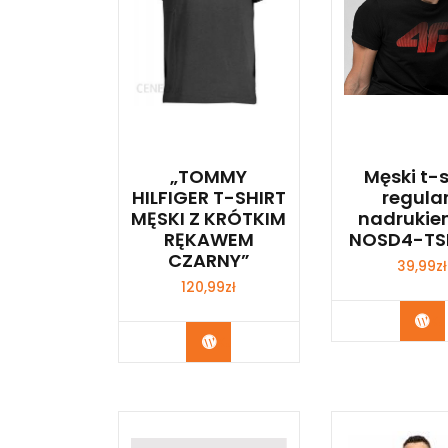
„TOMMY
Męski t-s
HILFIGER T-SHIRT
regular
MĘSKI Z KRÓTKIM
nadrukie
RĘKAWEM
NOSD4-TS
CZARNY”
39,99
zł
120,99
zł
Ku
Kup Teraz