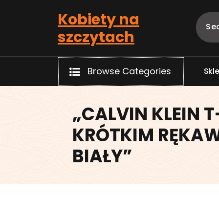
Skip
Kobiety na
to
content
szczytach
Browse Categories
S
k
l
„CALVIN KLEIN T
KRÓTKIM RĘKAW
BIAŁY”