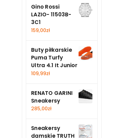
Gino Rossi
LAZIO- 11503B-
3C1
159,00
zł
Buty piłkarskie
Puma Turfy
Ultra 4.1 It Junior
109,99
zł
RENATO GARINI
Sneakersy
285,00
zł
Sneakersy
damskie TRUTH