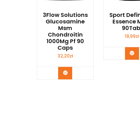
3Flow Solutions
Sport Defi
Glucosamine
Essence
Msm
90Tab
Chondroitin
19,99
zł
1000Mg Pf 90
Caps
Ku
32,20
zł
Kup Teraz