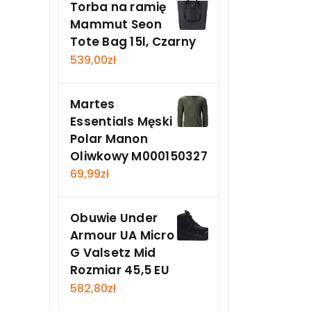
Torba na ramię
Mammut Seon
Tote Bag 15l, Czarny
539,00
zł
Martes
Essentials Męski
Polar Manon
Oliwkowy M000150327
69,99
zł
Obuwie Under
Armour UA Micro
G Valsetz Mid
Rozmiar 45,5 EU
582,80
zł