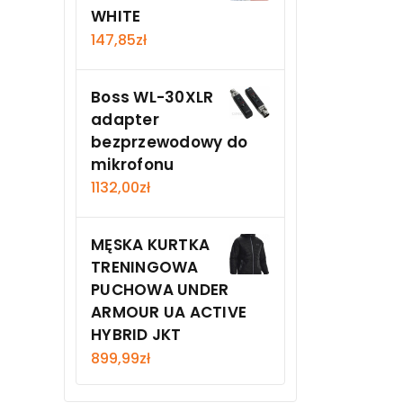
WHITE
147,85
zł
Boss WL-30XLR
adapter
bezprzewodowy do
mikrofonu
1132,00
zł
MĘSKA KURTKA
TRENINGOWA
PUCHOWA UNDER
ARMOUR UA ACTIVE
HYBRID JKT
899,99
zł