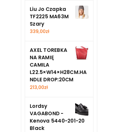
Liu Jo Czapka
TF2225 MA63M
Szary
339,00
zł
AXEL TOREBKA
NA RAMIĘ
CAMILA
L22.5×W14×H28CM.HA
NDLE DROP:20CM
213,00
zł
Lordsy
VAGABOND -
Kenova 5440-201-20
Black