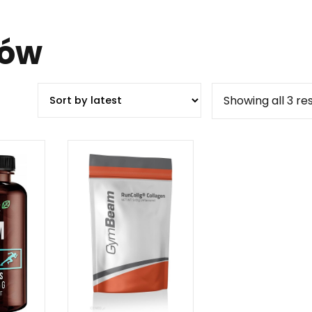
wów
Showing all 3 re