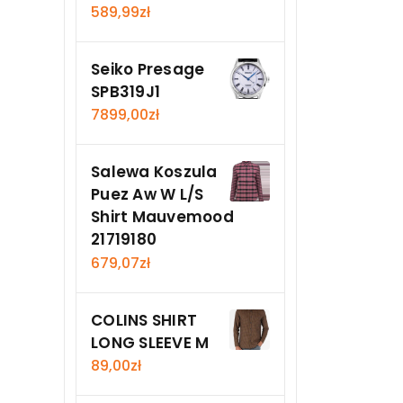
589,99
zł
Seiko Presage
SPB319J1
7899,00
zł
Salewa Koszula
Puez Aw W L/S
Shirt Mauvemood
21719180
679,07
zł
COLINS SHIRT
LONG SLEEVE M
89,00
zł