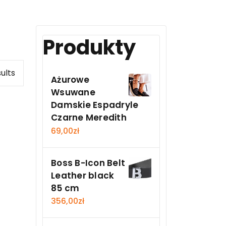
Produkty
sults
Ażurowe
Wsuwane
Damskie Espadryle
Czarne Meredith
69,00
zł
Boss B-Icon Belt
Leather black
85 cm
356,00
zł