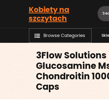
Skip
Kobiety na
to
content
szczytach
Browse Categories
S
k
l
3Flow Solutions
Glucosamine 
Chondroitin 100
Caps