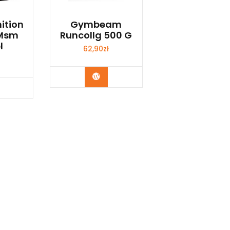
nition
Gymbeam
 Msm
Runcollg 500 G
l
62,90
zł
Kup Teraz
p Teraz