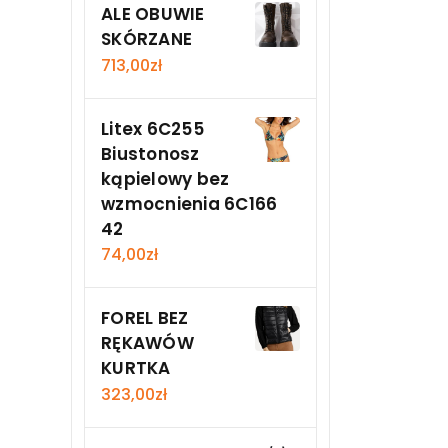
ALE OBUWIE
SKÓRZANE
713,00
zł
Litex 6C255
Biustonosz
kąpielowy bez
wzmocnienia 6C166
42
74,00
zł
FOREL BEZ
RĘKAWÓW
KURTKA
323,00
zł