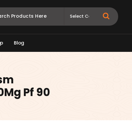
e
p
B
l
o
g
Msm
0Mg Pf 90