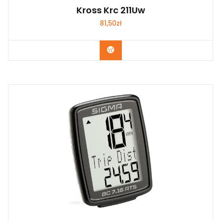
Kross Krc 211Uw
81,50
zł
Kup Teraz