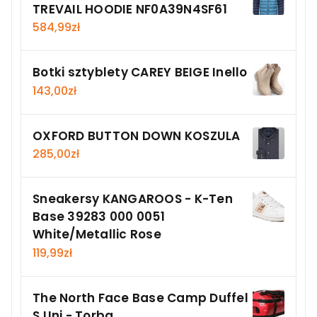
TREVAIL HOODIE NF0A39N4SF61
584,99
zł
Botki sztyblety CAREY BEIGE Inello
143,00
zł
OXFORD BUTTON DOWN KOSZULA
285,00
zł
Sneakersy KANGAROOS - K-Ten
Base 39283 000 0051
White/Metallic Rose
119,99
zł
The North Face Base Camp Duffel
S Uni - Torba