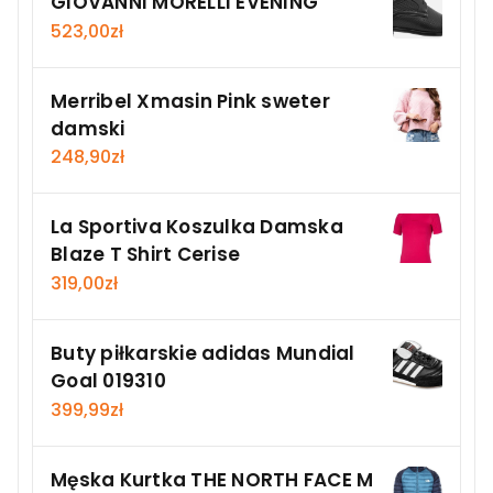
GIOVANNI MORELLI EVENING
523,00
zł
Merribel Xmasin Pink sweter
damski
248,90
zł
La Sportiva Koszulka Damska
Blaze T Shirt Cerise
319,00
zł
Buty piłkarskie adidas Mundial
Goal 019310
399,99
zł
Męska Kurtka THE NORTH FACE M