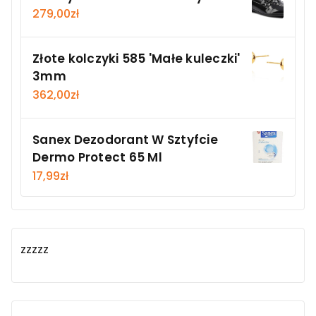
279,00
zł
Złote kolczyki 585 'Małe kuleczki'
3mm
362,00
zł
Sanex Dezodorant W Sztyfcie
Dermo Protect 65 Ml
17,99
zł
zzzzz