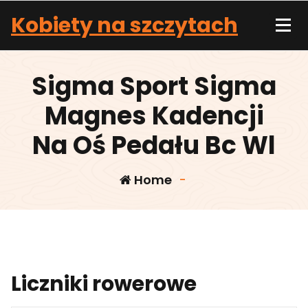
Skip
Kobiety na szczytach
to
content
Sigma Sport Sigma
Magnes Kadencji
Na Oś Pedału Bc Wl
Home
-
Liczniki rowerowe