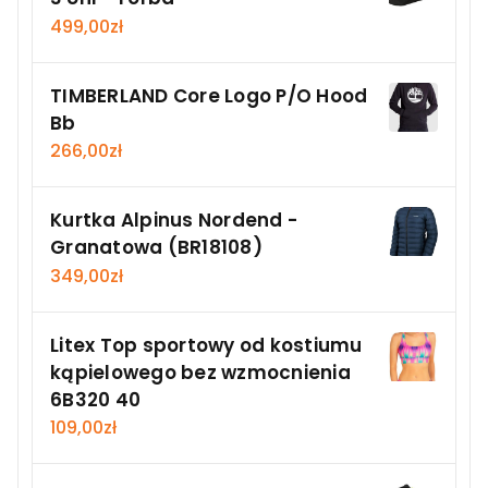
499,00
zł
TIMBERLAND Core Logo P/O Hood
Bb
266,00
zł
Kurtka Alpinus Nordend -
Granatowa (BR18108)
349,00
zł
Litex Top sportowy od kostiumu
kąpielowego bez wzmocnienia
6B320 40
109,00
zł