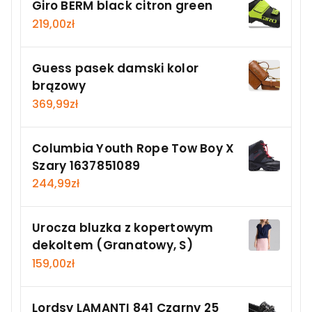
Giro BERM black citron green
219,00
zł
Guess pasek damski kolor
brązowy
369,99
zł
Columbia Youth Rope Tow Boy X
Szary 1637851089
244,99
zł
Urocza bluzka z kopertowym
dekoltem (Granatowy, S)
159,00
zł
Lordsy LAMANTI 841 Czarny 25