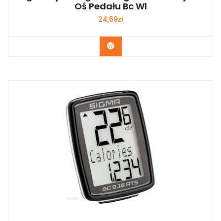
Oś Pedału Bc Wl
24,69
zł
Kup Teraz