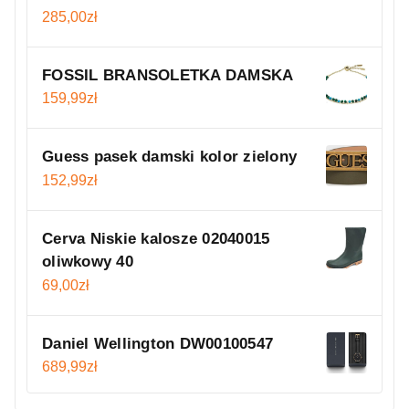
285,00
zł
FOSSIL BRANSOLETKA DAMSKA
159,99
zł
Guess pasek damski kolor zielony
152,99
zł
Cerva Niskie kalosze 02040015
oliwkowy 40
69,00
zł
Daniel Wellington DW00100547
689,99
zł