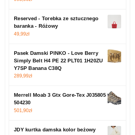
Reserved - Torebka ze sztucznego
baranka - Różowy
49,99
zł
Pasek Damski PINKO - Love Berry
Simply Belt H4 PE 22 PLT01 1H20ZU
Y7SP Banana C38Q
289,99
zł
Merrell Moab 3 Gtx Gore-Tex J035805
504230
501,90
zł
JDY kurtka damska kolor beżowy