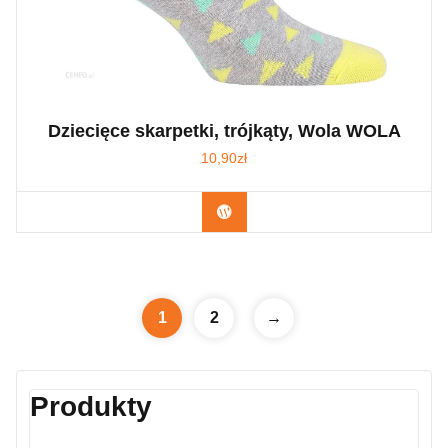
Dziecięce skarpetki, trójkąty, Wola WOLA
10,90
zł
Kup Teraz
1
2
→
Produkty