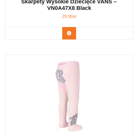
Skarpety Wysokie Dziecięce VANS –
VN0A47X8 Black
29,99
zł
Kup Teraz