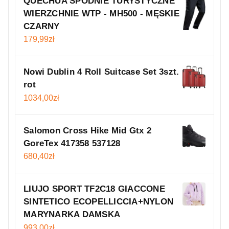
QUECHUA SPODNIE TURYSTYCZNE
WIERZCHNIE WTP - MH500 - MĘSKIE
CZARNY
179,99
zł
Nowi Dublin 4 Roll Suitcase Set 3szt.
rot
1034,00
zł
Salomon Cross Hike Mid Gtx 2
GoreTex 417358 537128
680,40
zł
LIUJO SPORT TF2C18 GIACCONE
SINTETICO ECOPELLICCIA+NYLON
MARYNARKA DAMSKA
993,00
zł