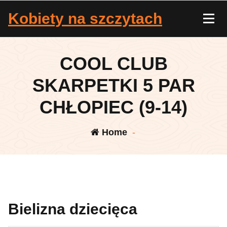
Skip
Kobiety na szczytach
to
content
COOL CLUB
SKARPETKI 5 PAR
CHŁOPIEC (9-14)
Home
-
Bielizna dziecięca