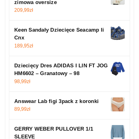
zimowa oversize
209,99
zł
Keen Sandały Dziecięce Seacamp Ii
Cnx
189,95
zł
Dziecięcy Dres ADIDAS I LIN FT JOG
HM6602 – Granatowy – 98
98,99
zł
Answear Lab figi 3pack z koronki
89,99
zł
GERRY WEBER PULLOVER 1/1
SLEEVE