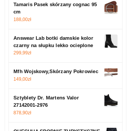
Tamaris Pasek skórzany cognac 95
cm
188,00
zł
Answear Lab botki damskie kolor
czarny na słupku lekko ocieplone
299,99
zł
Mfh Wojskowy,Skórzany Pokrowiec
149,00
zł
Sztyblety Dr. Martens Valor
27142001-2976
878,90
zł