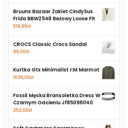
Bruuns Bazaar Żakiet CindySus
Frida BBW2548 Beżowy Loose Fit
519,99
zł
CROCS Classic Crocs Sandal
99,00
zł
Kurtka Gtx Minimalist r:M Marmot
1039,00
zł
Fossil Męska Bransoletka Dress W
Czarnym Odcieniu Jf85096040
252,00
zł