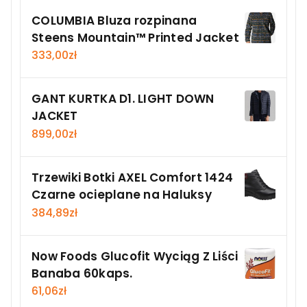
COLUMBIA Bluza rozpinana
Steens Mountain™ Printed Jacket
333,00
zł
GANT KURTKA D1. LIGHT DOWN
JACKET
899,00
zł
Trzewiki Botki AXEL Comfort 1424
Czarne ocieplane na Haluksy
384,89
zł
Now Foods Glucofit Wyciąg Z Liści
Banaba 60kaps.
61,06
zł