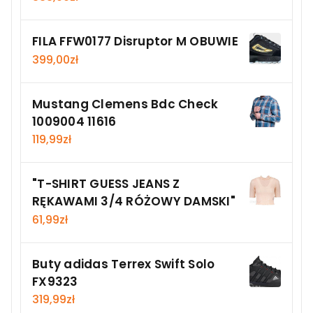
FILA FFW0177 Disruptor M OBUWIE
399,00
zł
Mustang Clemens Bdc Check
1009004 11616
119,99
zł
"T-SHIRT GUESS JEANS Z
RĘKAWAMI 3/4 RÓŻOWY DAMSKI"
61,99
zł
Buty adidas Terrex Swift Solo
FX9323
319,99
zł