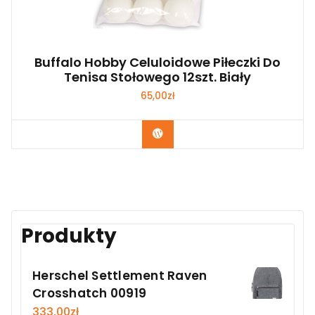
Buffalo Hobby Celuloidowe Piłeczki Do
Tenisa Stołowego 12szt. Biały
65,00
zł
Kup Teraz
Produkty
Herschel Settlement Raven
Crosshatch 00919
333,00
zł