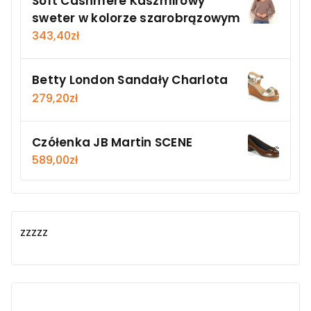
Soft Cashmere Kaszmirowy
sweter w kolorze szarobrązowym
343,40
zł
Betty London Sandały Charlota
279,20
zł
Czółenka JB Martin SCENE
589,00
zł
zzzzz