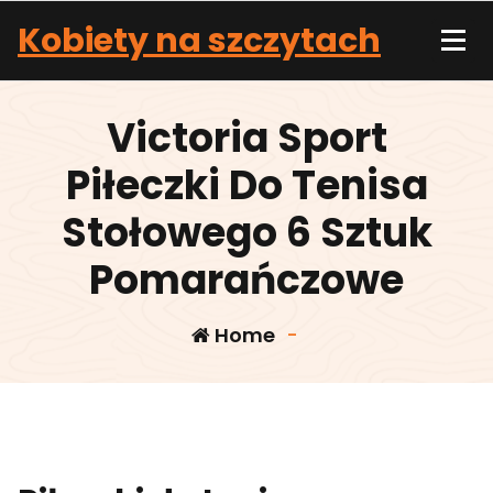
Skip
Kobiety na szczytach
to
content
Victoria Sport
Piłeczki Do Tenisa
Stołowego 6 Sztuk
Pomarańczowe
Home
-