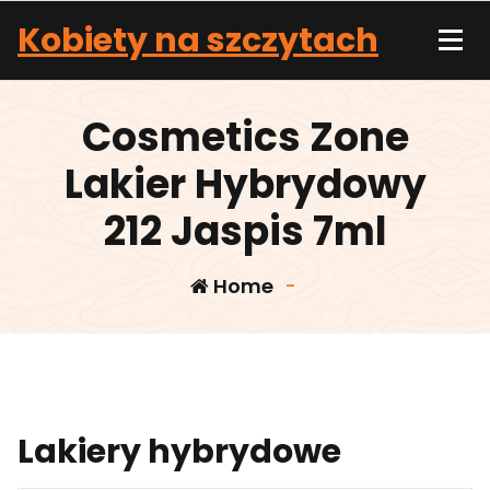
Skip
Kobiety na szczytach
to
content
Cosmetics Zone
Lakier Hybrydowy
212 Jaspis 7ml
Home
-
Lakiery hybrydowe