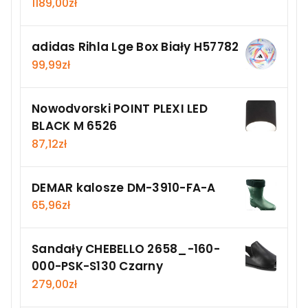
1189,00
zł
adidas Rihla Lge Box Biały H57782
99,99
zł
Nowodvorski POINT PLEXI LED
BLACK M 6526
87,12
zł
DEMAR kalosze DM-3910-FA-A
65,96
zł
Sandały CHEBELLO 2658_-160-
000-PSK-S130 Czarny
279,00
zł