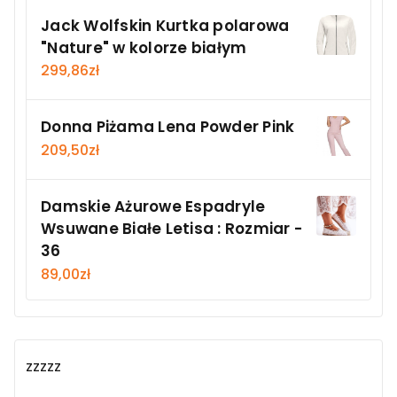
Jack Wolfskin Kurtka polarowa
"Nature" w kolorze białym
299,86
zł
Donna Piżama Lena Powder Pink
209,50
zł
Damskie Ażurowe Espadryle
Wsuwane Białe Letisa : Rozmiar -
36
89,00
zł
zzzzz