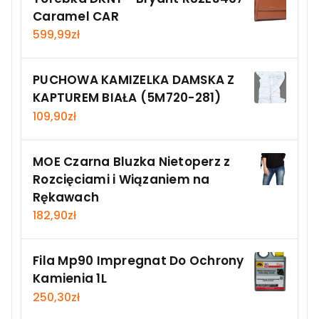
Caramel CAR
599,99
zł
PUCHOWA KAMIZELKA DAMSKA Z
KAPTUREM BIAŁA (5M720-281)
109,90
zł
MOE Czarna Bluzka Nietoperz z
Rozcięciami i Wiązaniem na
Rękawach
182,90
zł
Fila Mp90 Impregnat Do Ochrony
Kamienia 1L
250,30
zł