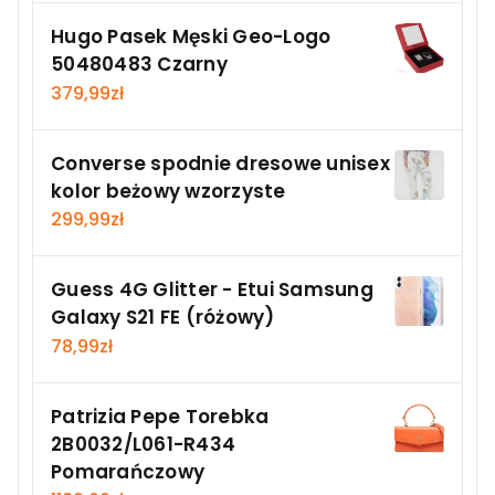
Hugo Pasek Męski Geo-Logo
50480483 Czarny
379,99
zł
Converse spodnie dresowe unisex
kolor beżowy wzorzyste
299,99
zł
Guess 4G Glitter - Etui Samsung
Galaxy S21 FE (różowy)
78,99
zł
Patrizia Pepe Torebka
2B0032/L061-R434
Pomarańczowy