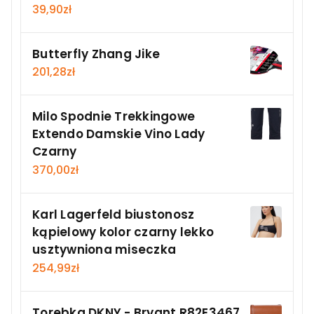
39,90
zł
Butterfly Zhang Jike
201,28
zł
Milo Spodnie Trekkingowe
Extendo Damskie Vino Lady
Czarny
370,00
zł
Karl Lagerfeld biustonosz
kąpielowy kolor czarny lekko
usztywniona miseczka
254,99
zł
Torebka DKNY - Bryant R82E3467