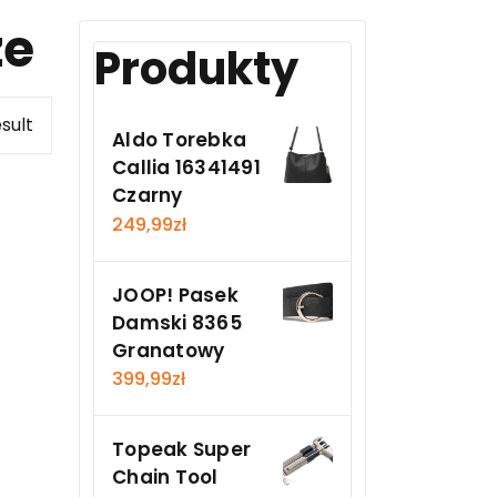
ze
Produkty
sult
Aldo Torebka
Callia 16341491
Czarny
249,99
zł
JOOP! Pasek
Damski 8365
Granatowy
399,99
zł
Topeak Super
Chain Tool