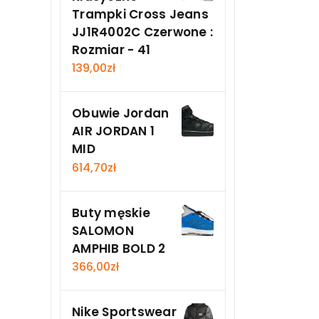
Trampki Cross Jeans
JJ1R4002C Czerwone :
Rozmiar - 41
139,00
zł
Obuwie Jordan
AIR JORDAN 1
MID
614,70
zł
Buty męskie
SALOMON
AMPHIB BOLD 2
366,00
zł
Nike Sportswear