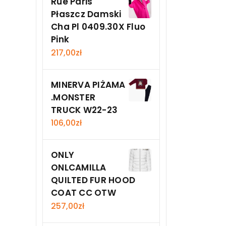
Rue Paris
Płaszcz Damski
Cha Pl 0409.30X Fluo
Pink
217,00
zł
MINERVA PIŻAMA
.MONSTER
TRUCK W22-23
106,00
zł
ONLY
ONLCAMILLA
QUILTED FUR HOOD
COAT CC OTW
257,00
zł