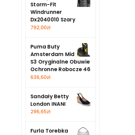
Storm-Fit
Windrunner
Dx2040010 Szary
792,00
zł
Puma Buty
Amsterdam Mid
S3 Oryginalne Obuwie
Ochronne Robocze 46
636,60
zł
Sandały Betty
London INANI
296,65
zł
Furla Torebka