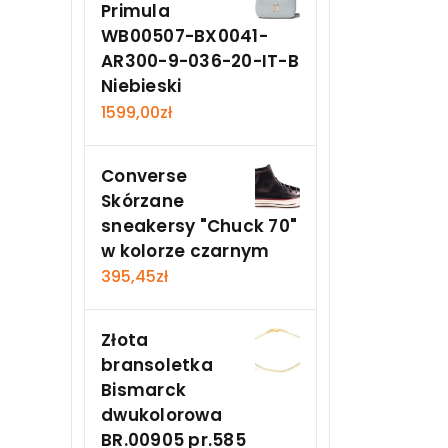
Primula
WB00507-BX0041-
AR300-9-036-20-IT-B
Niebieski
1599,00
zł
Converse
Skórzane
sneakersy "Chuck 70"
w kolorze czarnym
395,45
zł
Złota
bransoletka
Bismarck
dwukolorowa
BR.00905 pr.585