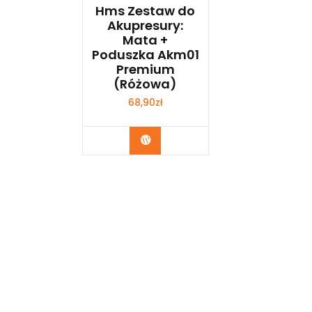
Hms Zestaw do
Akupresury:
Mata +
Poduszka Akm01
Premium
(Różowa)
68,90
zł
Kup Teraz