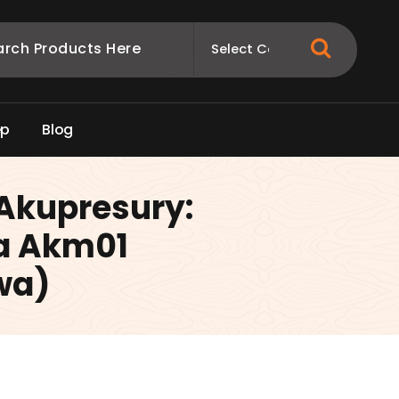
e
p
B
l
o
g
Akupresury:
a Akm01
wa)