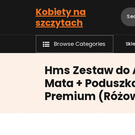
Skip
Kobiety na
to
content
szczytach
Browse Categories
S
k
l
Hms Zestaw do 
Mata + Poduszk
Premium (Różo