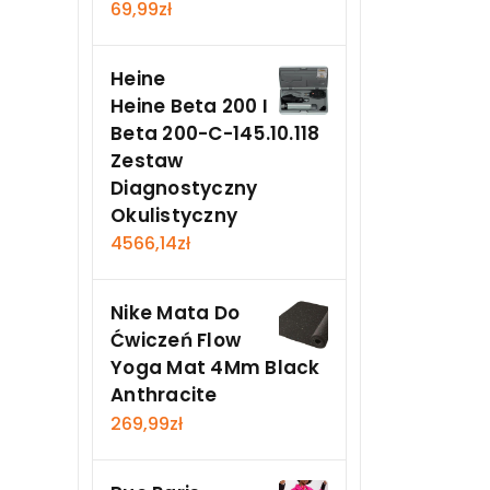
69,99
zł
Heine
Heine Beta 200 I
Beta 200-C-145.10.118
Zestaw
Diagnostyczny
Okulistyczny
4566,14
zł
Nike Mata Do
Ćwiczeń Flow
Yoga Mat 4Mm Black
Anthracite
269,99
zł