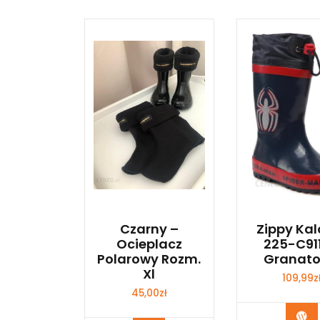
Czarny –
Zippy Kal
Ocieplacz
225-C91
Polarowy Rozm.
Granat
Xl
109,99
z
45,00
zł
Ku