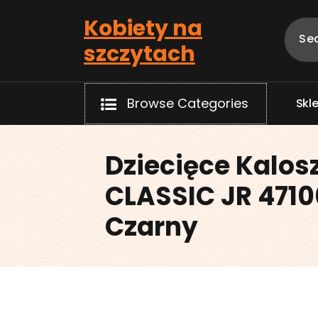
Skip
Kobiety na
to
content
szczytach
Browse Categories
S
k
l
Dziecięce Kalos
CLASSIC JR 4710
Czarny