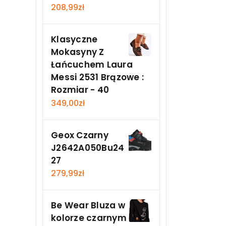
208,99
zł
Klasyczne
Mokasyny Z
Łańcuchem Laura
Messi 2531 Brązowe :
Rozmiar - 40
349,00
zł
Geox Czarny
J2642A050Bu24
27
279,99
zł
Be Wear Bluza w
kolorze czarnym