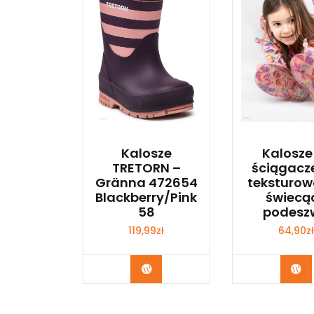
Kalosze
Kalosze
TRETORN –
ściągacz
Gränna 472654
teksturow
Blackberry/Pink
świecą
58
podesz
119,99
zł
64,90
zł
Kup Teraz
Ku