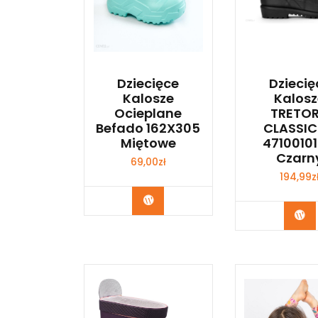
Dziecięce
Dziecię
Kalosze
Kalosz
Ocieplane
TRETO
Befado 162X305
CLASSIC
Miętowe
47100101
Czarn
69,00
zł
194,99
z
Kup Teraz
Ku