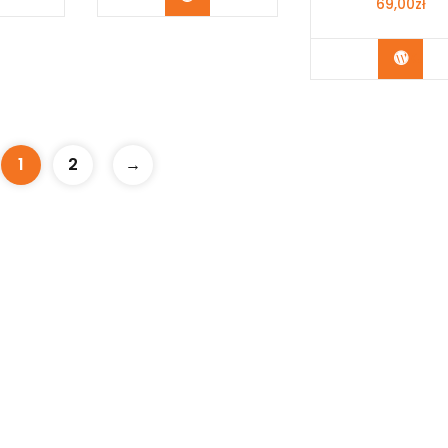
69,00
zł
Kup 
1
2
→