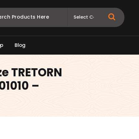
e
p
B
l
o
g
ze TRETORN
01010 –