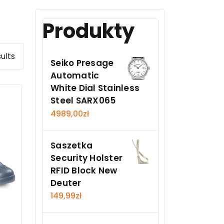
Produkty
ults
Seiko Presage
Automatic
White Dial Stainless
Steel SARX065
4989,00
zł
Saszetka
Security Holster
RFID Block New
Deuter
149,99
zł