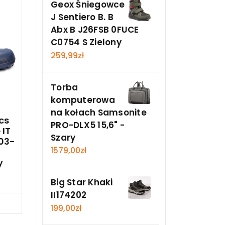
Geox Śniegowce
J Sentiero B. B
Abx B J26FSB 0FUCE
C0754 S Zielony
259,99
zł
Torba
komputerowa
na kołach Samsonite
cs
PRO-DLX5 15,6" -
 IT
Szary
803-
1579,00
zł
y
Big Star Khaki
II174202
Teraz
199,00
zł