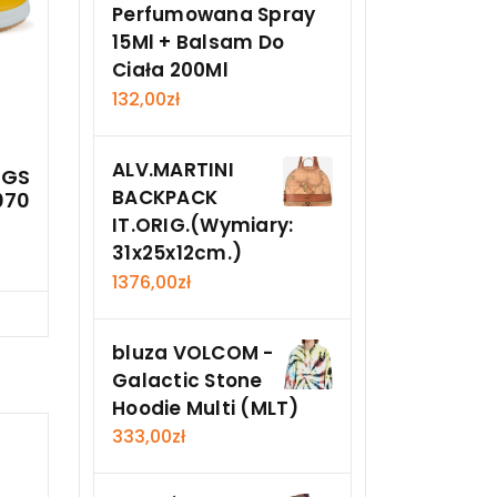
Perfumowana Spray
15Ml + Balsam Do
Ciała 200Ml
132,00
zł
ALV.MARTINI
NGS
BACKPACK
070
IT.ORIG.(Wymiary:
31x25x12cm.)
1376,00
zł
Teraz
bluza VOLCOM -
Galactic Stone
Hoodie Multi (MLT)
333,00
zł