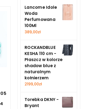
Lancome Idole
Woda
Perfumowana
100Ml
389,00
zł
ROCKANDBLUE
KESHA 110 cm -
Płaszcz w kolorze
shadow blue z
naturalnym
kołnierzem
2199,00
zł
e
305
Torebka DKNY -
34
Bryant