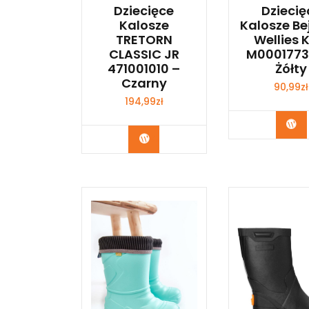
Dziecięce
Dziecię
Kalosze
Kalosze Be
TRETORN
Wellies 
CLASSIC JR
M0001773
471001010 –
Żółty
Czarny
90,99
zł
194,99
zł
Ku
Kup Teraz