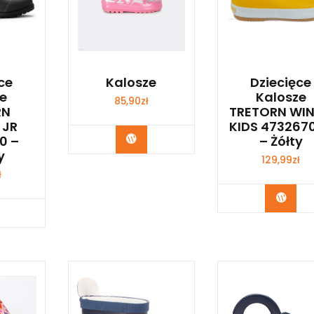
ce
Kalosze
Dziecięce
e
Kalosze
85,90
zł
RN
TRETORN WI
 JR
KIDS 473267
Kup Teraz
0 –
– Żółty
y
129,99
zł
ł
Kup 
p Teraz