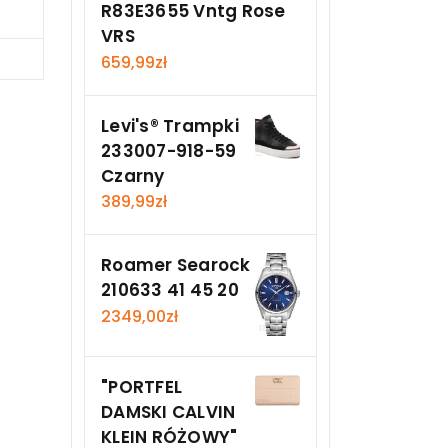
R83E3655 Vntg Rose
VRS
Teraz
659,99
zł
Levi's® Trampki
233007-918-59
Czarny
389,99
zł
Roamer Searock
210633 41 45 20
2349,00
zł
"PORTFEL
DAMSKI CALVIN
KLEIN RÓŻOWY"