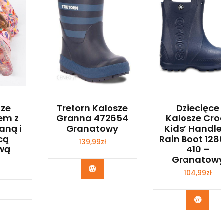
 ze
Tretorn Kalosze
Dziecięce
em z
Granna 472654
Kalosze Cro
aną i
Granatowy
Kids’ Handle
cą
Rain Boot 12
139,99
zł
wą
410 –
Granatow
Kup Teraz
104,99
zł
p Teraz
Kup 