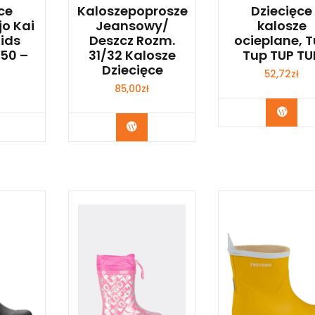
ce
Kaloszepoprosze
Dziecięce
jo Kai
Jeansowy/
kalosze
Kids
Deszcz Rozm.
ocieplane, 
50 –
31/32 Kalosze
Tup TUP TU
Dziecięce
52,72
zł
85,00
zł
Kup 
p Teraz
Kup Teraz