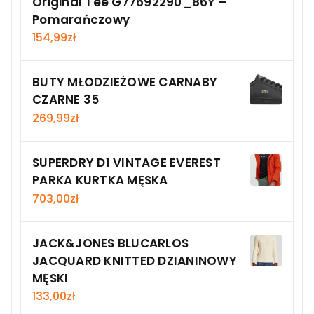
Original Tee G77692290_86Y –
Pomarańczowy
154,99
zł
BUTY MŁODZIEŻOWE CARNABY
CZARNE 35
269,99
zł
SUPERDRY D1 VINTAGE EVEREST
PARKA KURTKA MĘSKA
703,00
zł
JACK&JONES BLUCARLOS
JACQUARD KNITTED DZIANINOWY
MĘSKI
133,00
zł