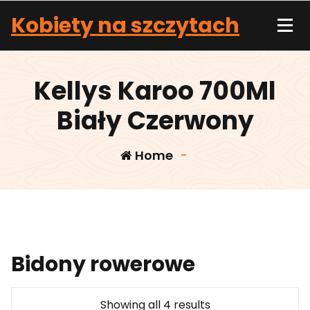
Skip
Kobiety na szczytach
to
content
Kellys Karoo 700Ml
Biały Czerwony
Home
-
Bidony rowerowe
Showing all 4 results