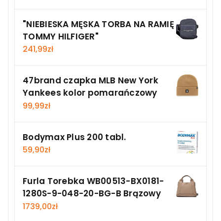
"NIEBIESKA MĘSKA TORBA NA RAMIĘ
TOMMY HILFIGER"
241,99
zł
47brand czapka MLB New York
Yankees kolor pomarańczowy
99,99
zł
Bodymax Plus 200 tabl.
59,90
zł
Furla Torebka WB00513-BX0181-
1280S-9-048-20-BG-B Brązowy
1739,00
zł