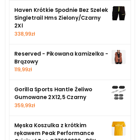
Haven Krótkie Spodnie Bez Szelek
Singletrail Hms Zielony/Czarny
2Xl
338,99
zł
Reserved - Pikowana kamizelka -
Brązowy
119,99
zł
Gorilla Sports Hantle Żeliwo
Gumowane 2X12,5 Czarny
359,99
zł
Męska Koszulka z krótkim
rękawem Peak Performance