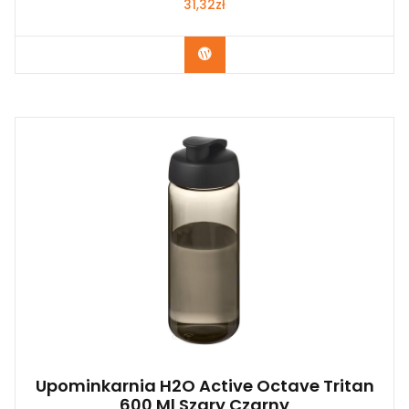
31,32
zł
Kup Teraz
Upominkarnia H2O Active Octave Tritan
600 Ml Szary Czarny