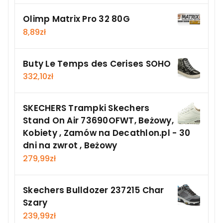
Olimp Matrix Pro 32 80G
8,89
zł
Buty Le Temps des Cerises SOHO
332,10
zł
SKECHERS Trampki Skechers
Stand On Air 73690OFWT, Beżowy,
Kobiety , Zamów na Decathlon.pl - 30
dni na zwrot , Beżowy
279,99
zł
Skechers Bulldozer 237215 Char
Szary
239,99
zł