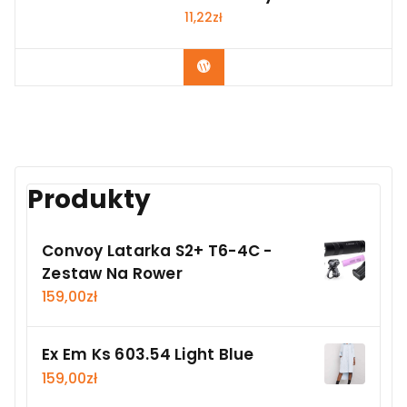
11,22
zł
Kup Teraz
Produkty
Convoy Latarka S2+ T6-4C -
Zestaw Na Rower
159,00
zł
Ex Em Ks 603.54 Light Blue
159,00
zł