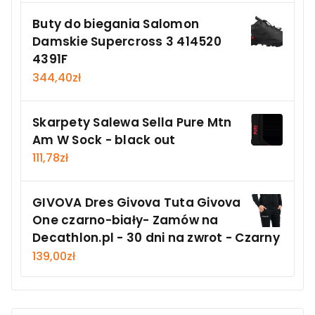
Buty do biegania Salomon
Damskie Supercross 3 414520
4391F
344,40
zł
Skarpety Salewa Sella Pure Mtn
Am W Sock - black out
111,78
zł
GIVOVA Dres Givova Tuta Givova
One czarno-biały- Zamów na
Decathlon.pl - 30 dni na zwrot - Czarny
139,00
zł