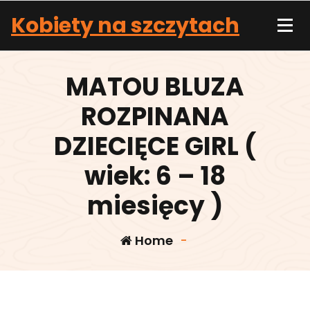
Skip
Kobiety na szczytach
to
content
MATOU BLUZA
ROZPINANA
DZIECIĘCE GIRL (
wiek: 6 – 18
miesięcy )
Home
-