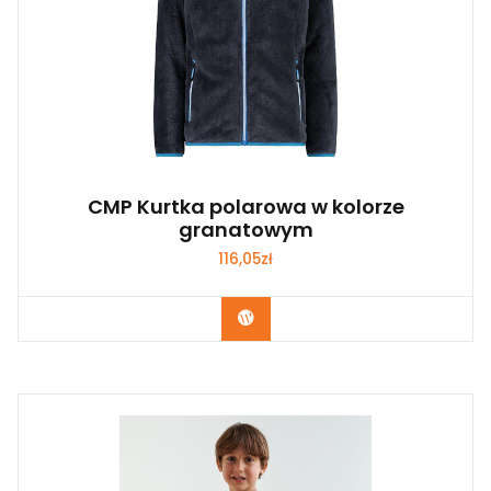
CMP Kurtka polarowa w kolorze
granatowym
116,05
zł
Kup Teraz