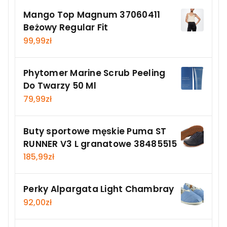
Mango Top Magnum 37060411
Beżowy Regular Fit
99,99
zł
Phytomer Marine Scrub Peeling
Do Twarzy 50 Ml
79,99
zł
Buty sportowe męskie Puma ST
RUNNER V3 L granatowe 38485515
185,99
zł
Perky Alpargata Light Chambray
92,00
zł