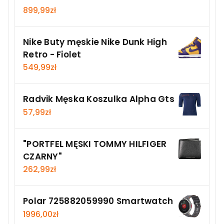
899,99
zł
Nike Buty męskie Nike Dunk High
Retro - Fiolet
549,99
zł
Radvik Męska Koszulka Alpha Gts
57,99
zł
"PORTFEL MĘSKI TOMMY HILFIGER
CZARNY"
262,99
zł
Polar 725882059990 Smartwatch
1996,00
zł