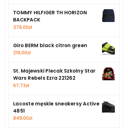
TOMMY HILFIGER TH HORIZON
BACKPACK
379,00
zł
Giro BERM black citron green
219,00
zł
St. Majewski Plecak Szkolny Star
Wars Rebels Ezra 221262
67,73
zł
Lacoste męskie sneakersy Active
4851
849,00
zł