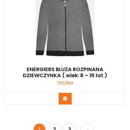
ENERGIERS BLUZA ROZPINANA
DZIEWCZYNKA ( wiek: 8 – 16 lat )
133,00
zł
Kup Teraz
1
2
3
→