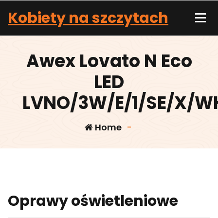
Skip
Kobiety na szczytach
to
content
Awex Lovato N Eco
LED
LVNO/3W/E/1/SE/X/W
Home
-
Oprawy oświetleniowe