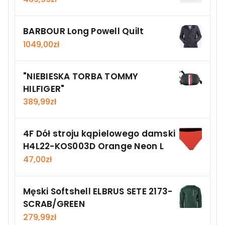
BARBOUR Long Powell Quilt
1049,00
zł
"NIEBIESKA TORBA TOMMY
HILFIGER"
389,99
zł
4F Dół stroju kąpielowego damski
H4L22-KOS003D Orange Neon L
47,00
zł
Męski Softshell ELBRUS SETE 2173-
SCRAB/GREEN
279,99
zł