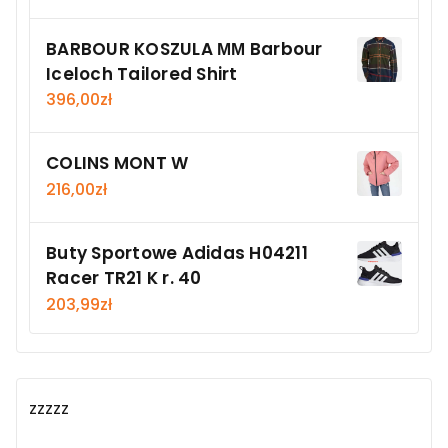
BARBOUR KOSZULA ΜΜ Barbour
Iceloch Tailored Shirt
396,00
zł
COLINS MONT W
216,00
zł
Buty Sportowe Adidas H04211
Racer TR21 K r. 40
203,99
zł
zzzzz