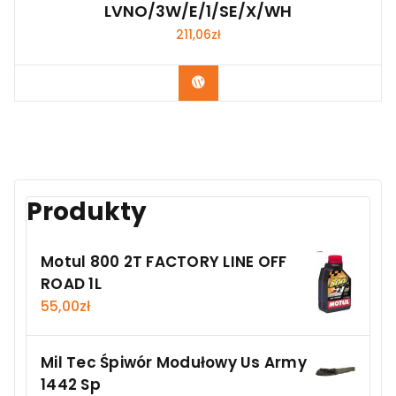
LVNO/3W/E/1/SE/X/WH
211,06
zł
Kup Teraz
Produkty
Motul 800 2T FACTORY LINE OFF
ROAD 1L
55,00
zł
Mil Tec Śpiwór Modułowy Us Army
1442 Sp