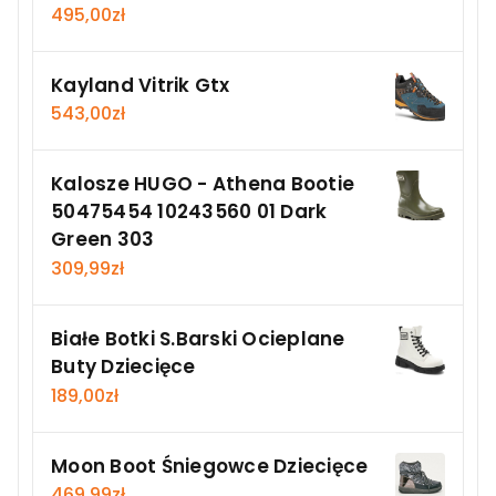
495,00
zł
Kayland Vitrik Gtx
543,00
zł
Kalosze HUGO - Athena Bootie
50475454 10243560 01 Dark
Green 303
309,99
zł
Białe Botki S.Barski Ocieplane
Buty Dziecięce
189,00
zł
Moon Boot Śniegowce Dziecięce
469,99
zł