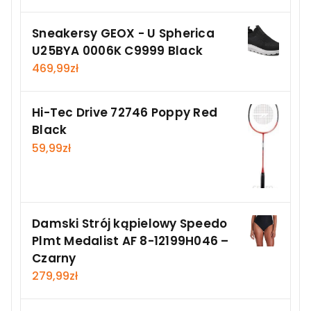
Sneakersy GEOX - U Spherica
U25BYA 0006K C9999 Black
469,99
zł
Hi-Tec Drive 72746 Poppy Red
Black
59,99
zł
Damski Strój kąpielowy Speedo
Plmt Medalist AF 8-12199H046 –
Czarny
279,99
zł