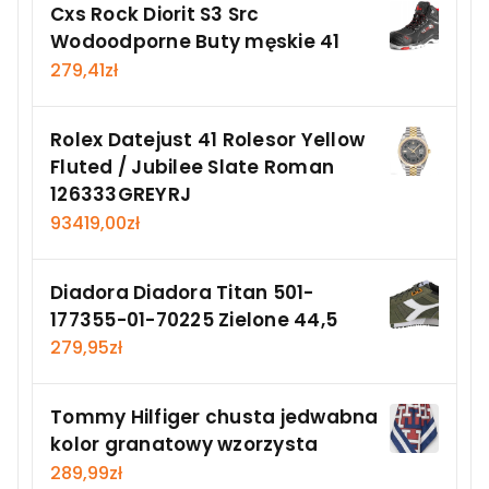
Cxs Rock Diorit S3 Src
Wodoodporne Buty męskie 41
279,41
zł
Rolex Datejust 41 Rolesor Yellow
Fluted / Jubilee Slate Roman
126333GREYRJ
93419,00
zł
Diadora Diadora Titan 501-
177355-01-70225 Zielone 44,5
279,95
zł
Tommy Hilfiger chusta jedwabna
kolor granatowy wzorzysta
289,99
zł