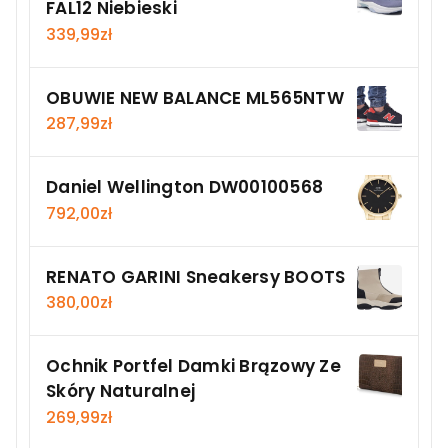
FAL12 Niebieski
339,99
zł
OBUWIE NEW BALANCE ML565NTW
287,99
zł
Daniel Wellington DW00100568
792,00
zł
RENATO GARINI Sneakersy BOOTS
380,00
zł
Ochnik Portfel Damki Brązowy Ze
Skóry Naturalnej
269,99
zł