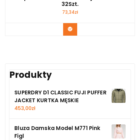
32Szt.
73,34
zł
Kup Teraz
Produkty
SUPERDRY D1 CLASSIC FUJI PUFFER
JACKET KURTKA MĘSKIE
453,00
zł
Bluza Damska Model M771 Pink
Figl