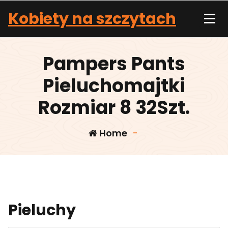
Skip
Kobiety na szczytach
to
content
Pampers Pants
Pieluchomajtki
Rozmiar 8 32Szt.
Home
-
Pieluchy