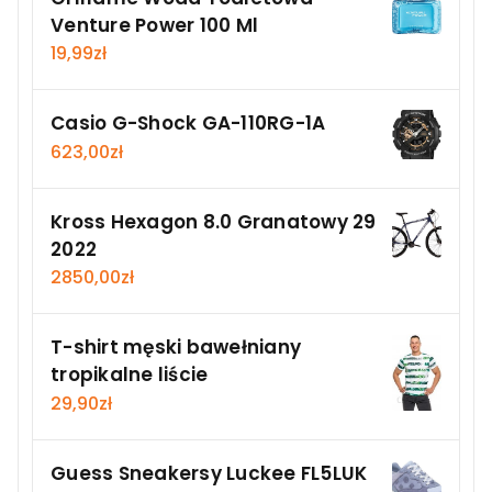
Venture Power 100 Ml
19,99
zł
Casio G-Shock GA-110RG-1A
623,00
zł
Kross Hexagon 8.0 Granatowy 29
2022
2850,00
zł
T-shirt męski bawełniany
tropikalne liście
29,90
zł
Guess Sneakersy Luckee FL5LUK