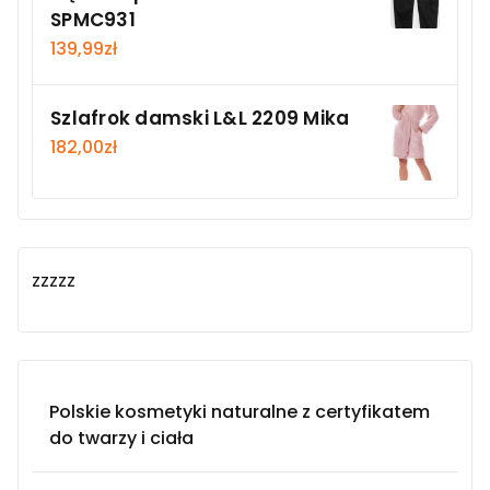
SPMC931
139,99
zł
Szlafrok damski L&L 2209 Mika
182,00
zł
zzzzz
Polskie kosmetyki naturalne z certyfikatem
do twarzy i ciała