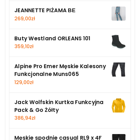
JEANNETTE PIŻAMA ΒΕ
269,00
zł
Buty Westland ORLEANS 101
359,10
zł
Alpine Pro Emer Męskie Kalesony
Funkcjonalne Muns065
129,00
zł
Jack Wolfskin Kurtka Funkcyjna
Pack & Go Żółty
386,94
zł
Męskie spodnie casual RL9 x 4F