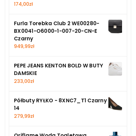
174,00
zł
Furla Torebka Club 2 WE00280-
BX0041-O6000-1-007-20-CN-E
Czarny
949,99
zł
PEPE JEANS KENTON BOLD W BUTY
DAMSKIE
233,00
zł
Półbuty RYŁKO - 8XNC7_T1 Czarny
14
279,99
zł
Oriflame Woda Toaletowa