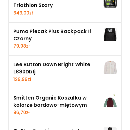
Triathlon Szary
649,00
zł
Puma Plecak Plus Backpack Ii
Czarny
79,98
zł
Lee Button Down Bright White
L880Dblj
129,99
zł
Smitten Organic Koszulka w
kolorze bordowo-miętowym
96,70
zł