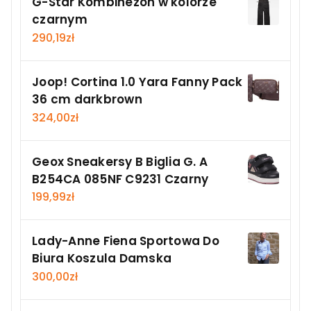
G-Star Kombinezon w kolorze
czarnym
290,19
zł
Joop! Cortina 1.0 Yara Fanny Pack
36 cm darkbrown
324,00
zł
Geox Sneakersy B Biglia G. A
B254CA 085NF C9231 Czarny
199,99
zł
Lady-Anne Fiena Sportowa Do
Biura Koszula Damska
300,00
zł