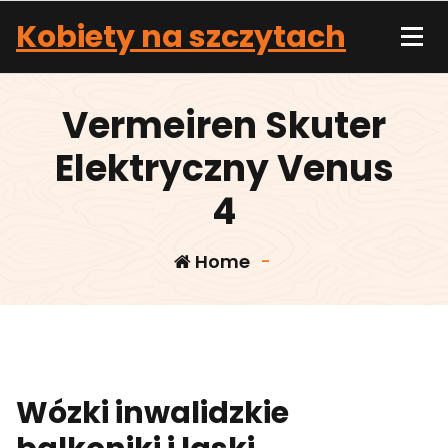
Skip
Kobiety na szczytach
to
content
Vermeiren Skuter
Elektryczny Venus
4
Home
-
Wózki inwalidzkie