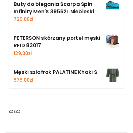
Buty do biegania Scarpa Spin
Infinity Men'S 39562L Niebieski
729,00
zł
PETERSON skórzany portel męski
RFID 83017
129,00
zł
Męski szlafrok PALATINE Khaki S
575,00
zł
zzzzz