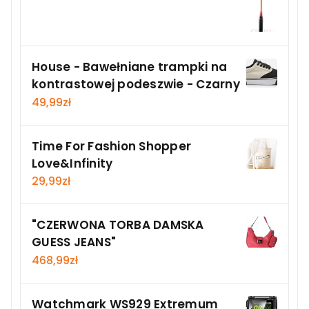
House - Bawełniane trampki na
kontrastowej podeszwie - Czarny
49,99
zł
Time For Fashion Shopper
Love&Infinity
29,99
zł
"CZERWONA TORBA DAMSKA
GUESS JEANS"
468,99
zł
Watchmark WS929 Extremum