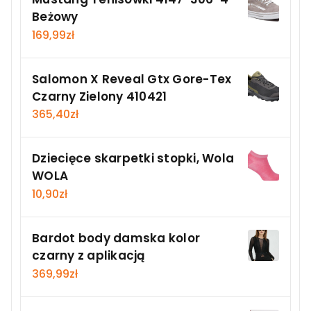
Beżowy
169,99
zł
Salomon X Reveal Gtx Gore-Tex
Czarny Zielony 410421
365,40
zł
Dziecięce skarpetki stopki, Wola
WOLA
10,90
zł
Bardot body damska kolor
czarny z aplikacją
369,99
zł