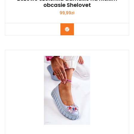
obcasie Shelovet
99,99
zł
Kup Teraz