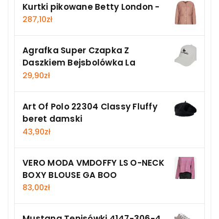
Kurtki pikowane Betty London -
287,10
zł
Agrafka Super Czapka Z
Daszkiem Bejsbolówka La
29,90
zł
Art Of Polo 22304 Classy Fluffy
beret damski
43,90
zł
VERO MODA VMDOFFY LS O-NECK
BOXY BLOUSE GA BOO
83,00
zł
Mustang Tenisówki 4147-306-4