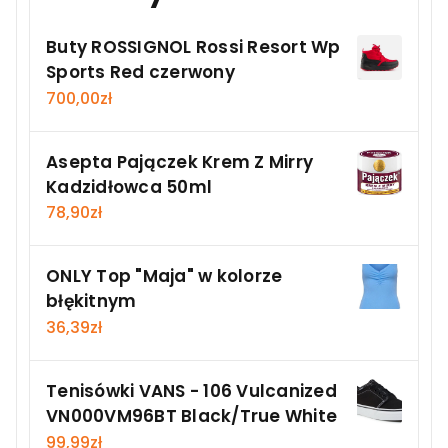
Buty ROSSIGNOL Rossi Resort Wp
Sports Red czerwony
700,00
zł
Asepta Pajączek Krem Z Mirry
Kadzidłowca 50ml
78,90
zł
ONLY Top "Maja" w kolorze
błękitnym
36,39
zł
Tenisówki VANS - 106 Vulcanized
VN000VM96BT Black/True White
99,99
zł