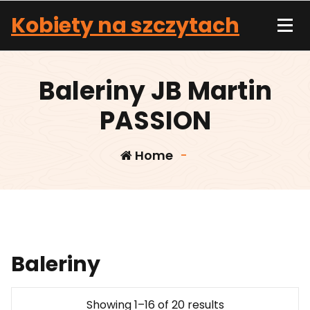
Skip
Kobiety na szczytach
to
content
Baleriny JB Martin
PASSION
Home
-
Baleriny
Showing 1–16 of 20 results