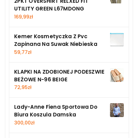
2PKT OVERSHIRT RELXED FIT
UTILITY GREEN L67MDONG
169,99
zł
Kemer Kosmetyczka Z Pvc
Zapinana Na Suwak Niebieska
59,77
zł
KLAPKI NA ZDOBIONEJ PODESZWIE
BEŻOWE N-96 BEIGE
72,95
zł
Lady-Anne Fiena Sportowa Do
Biura Koszula Damska
300,00
zł