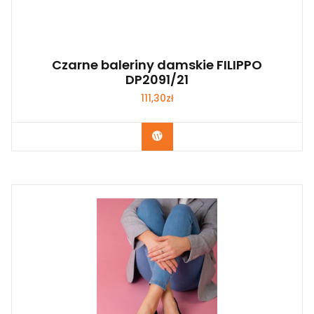
Czarne baleriny damskie FILIPPO
DP2091/21
111,30
zł
Kup Teraz