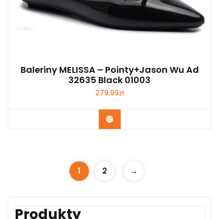
Baleriny MELISSA – Pointy+Jason Wu Ad
32635 Black 01003
279,99
zł
Kup Teraz
1
2
→
Produkty