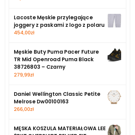
Lacoste Męskie przylegające
joggery z paskami z logo z polaru
454,00
zł
Męskie Buty Puma Pacer Future
TR Mid Openroad Puma Black
38726803 – Czarny
279,99
zł
Daniel Wellington Classic Petite
Melrose Dw00100163
266,00
zł
MĘSKA KOSZULA MATERIAŁOWA LEE