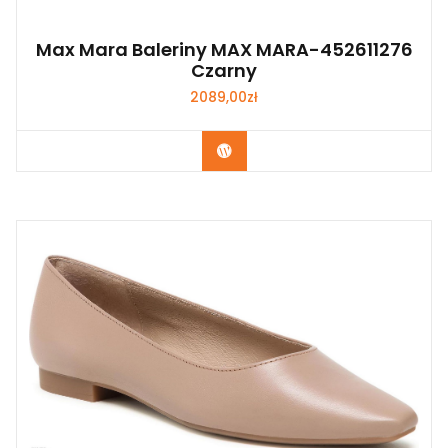
Max Mara Baleriny MAX MARA-452611276
Czarny
2089,00
zł
Kup Teraz