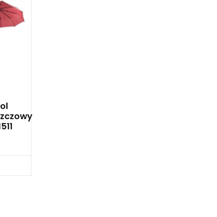
ol
szczowy
1511
p Teraz