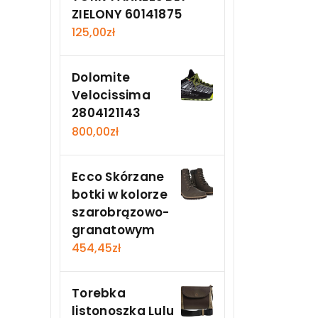
ZIELONY 60141875
125,00
zł
Dolomite
Velocissima
2804121143
800,00
zł
Ecco Skórzane
botki w kolorze
szarobrązowo-
granatowym
454,45
zł
Torebka
listonoszka Lulu