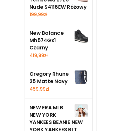
Nude S4116EW Różowy
199,99
zł
New Balance
Mh574Gx1
Czarny
419,99
zł
Gregory Rhune
25 Matte Navy
459,99
zł
NEW ERA MLB
NEW YORK
YANKEES BEANIE NEW
YORK YANKEES BLT