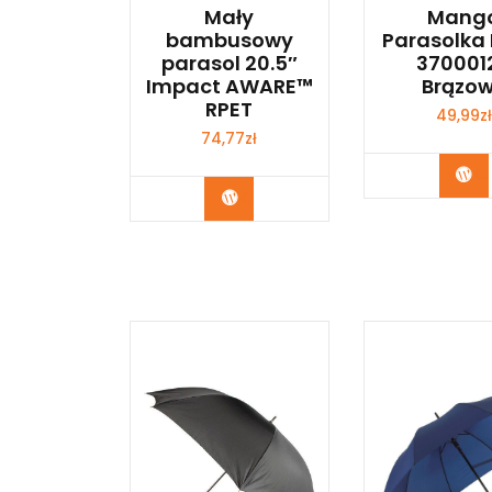
Mały
Mang
bambusowy
Parasolka 
parasol 20.5″
370001
Impact AWARE™
Brązo
RPET
49,99
zł
74,77
zł
Ku
Kup Teraz