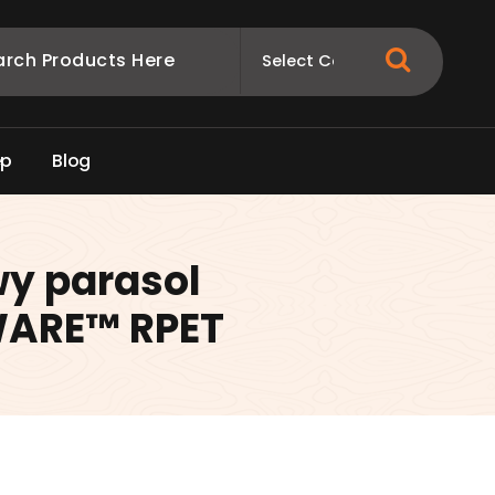
e
p
B
l
o
g
y parasol
WARE™ RPET