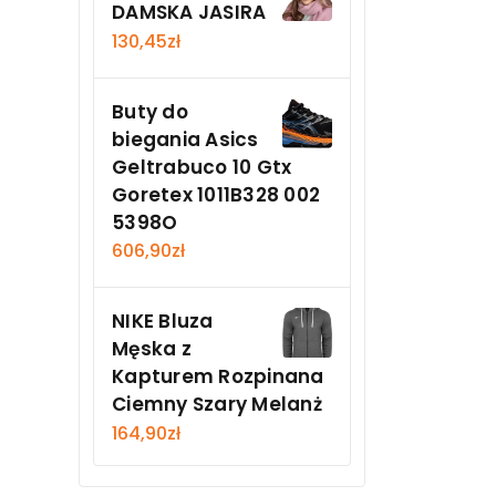
DAMSKA JASIRA
130,45
zł
Buty do
biegania Asics
Geltrabuco 10 Gtx
Goretex 1011B328 002
5398O
606,90
zł
NIKE Bluza
Męska z
Kapturem Rozpinana
Ciemny Szary Melanż
164,90
zł