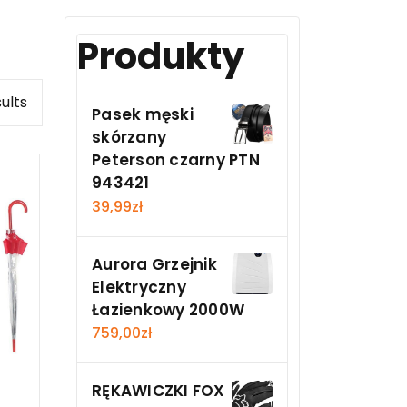
Produkty
sults
Pasek męski
skórzany
Peterson czarny PTN
943421
39,99
zł
Aurora Grzejnik
Elektryczny
Łazienkowy 2000W
759,00
zł
RĘKAWICZKI FOX