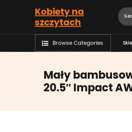
Skip
Kobiety na
to
content
szczytach
Browse Categories
S
k
l
Mały bambusow
20.5″ Impact A