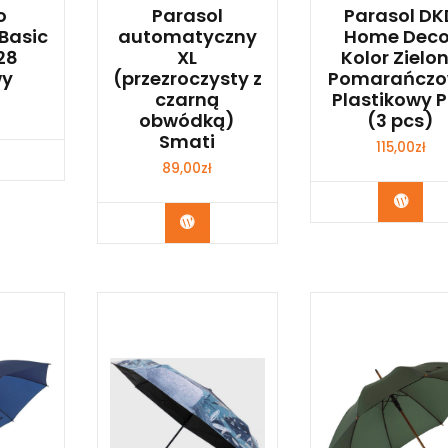
o
Parasol
Parasol DK
Basic
automatyczny
Home Deco
28
XL
Kolor Zielo
wy
(przezroczysty z
Pomarańcz
czarną
Plastikowy 
obwódką)
(3 pcs)
Smati
115,00
zł
p Teraz
89,00
zł
Kup 
Kup Teraz