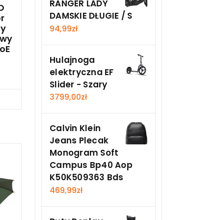
RANGER LADY
D
DAMSKIE DŁUGIE / S
r
ny
94,99
zł
owy
PoE
Hulajnoga
elektryczna EF
Slider - Szary
3799,00
zł
Teraz
Calvin Klein
Jeans Plecak
Monogram Soft
Campus Bp40 Aop
K50K509363 Bds
469,99
zł