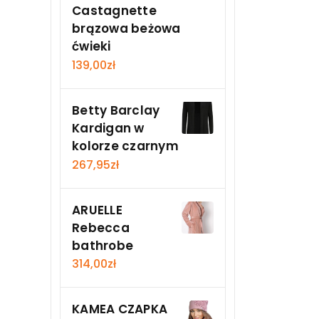
Castagnette
brązowa beżowa
ćwieki
139,00
zł
Betty Barclay
Kardigan w
kolorze czarnym
267,95
zł
ARUELLE
Rebecca
bathrobe
314,00
zł
KAMEA CZAPKA