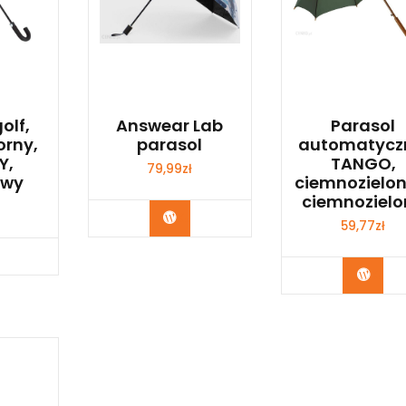
olf,
Answear Lab
Parasol
rny,
parasol
automatycz
Y,
TANGO,
79,99
zł
owy
ciemnozielon
ciemnozielo
Kup Teraz
59,77
zł
p Teraz
Kup 