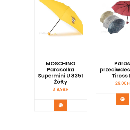
MOSCHINO
Paras
Parasolka
przeciwde
Supermini U 8351
Tiross 
Żółty
29,00
zł
319,99
zł
Ku
Kup Teraz