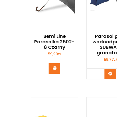
Semi Line
Parasol g
Parasolka 2502-
wodoodpo
8 Czarny
SUBWA
granat
59,99
zł
59,77
zł
Kup Teraz
Ku