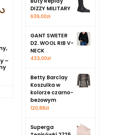
Buty Replay
DIZZY MILITARY
639,00
zł
GANT SWETER
D2. WOOL RIB V-
ny,
NECK
433,00
zł
y –
ny
Betty Barclay
Koszulka w
Teraz
kolorze czarno-
beżowym
120,88
zł
Superga
Tenisówki 2725