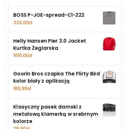
BOSS P-JOE-spread-C1-222
333,00
zł
Helly Hansen Pier 3.0 Jacket
Kurtka Żeglarska
1010,00
zł
Goorin Bros czapka The Flirty Bird
kolor biały z aplikacją
189,99
zł
Klasyczny pasek damski z
metalową klamerką w srebrnym
kolorze
29,90
zł