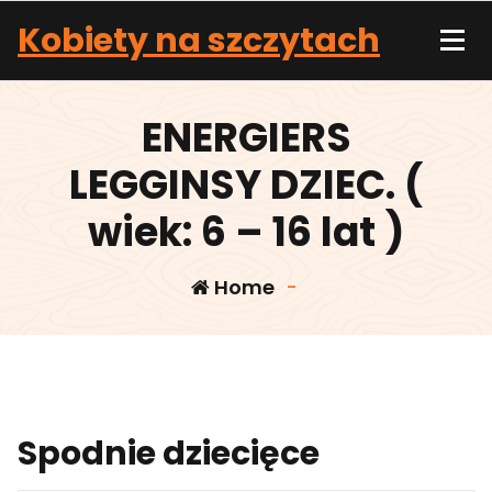
Skip
Kobiety na szczytach
to
content
ENERGIERS
LEGGINSY DZIEC. (
wiek: 6 – 16 lat )
Home
-
Spodnie dziecięce