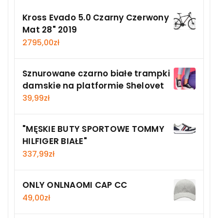
Kross Evado 5.0 Czarny Czerwony
Mat 28" 2019
2795,00
zł
Sznurowane czarno białe trampki
damskie na platformie Shelovet
39,99
zł
"MĘSKIE BUTY SPORTOWE TOMMY
HILFIGER BIAŁE"
337,99
zł
ONLY ONLNAOMI CAP CC
49,00
zł