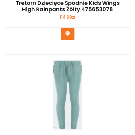
Tretorn Dziecięce Spodnie Kids Wings
High Rainpants Żółty 475653078
114,99
zł
Kup Teraz