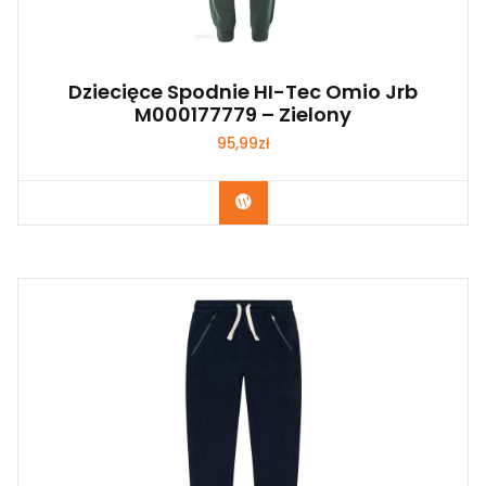
Dziecięce Spodnie HI-Tec Omio Jrb
M000177779 – Zielony
95,99
zł
Kup Teraz