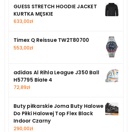
GUESS STRETCH HOODIE JACKET
KURTKA MĘSKIE
633,00
zł
Timex Q Reissue TW2T80700
553,00
zł
adidas Al Rihla League J350 Ball
H57795 Białe 4
72,89
zł
Buty piłkarskie Joma Buty Halowe
Do Piłki Halowej Top Flex Black
Indoor Czarny
290,00
zł