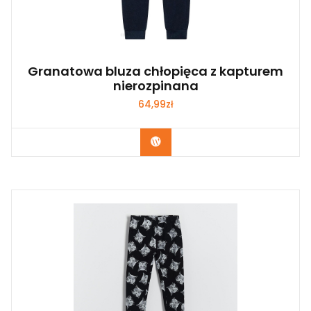
Granatowa bluza chłopięca z kapturem
nierozpinana
64,99
zł
Kup Teraz