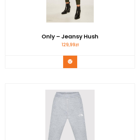
Only – Jeansy Hush
129,99
zł
Kup Teraz