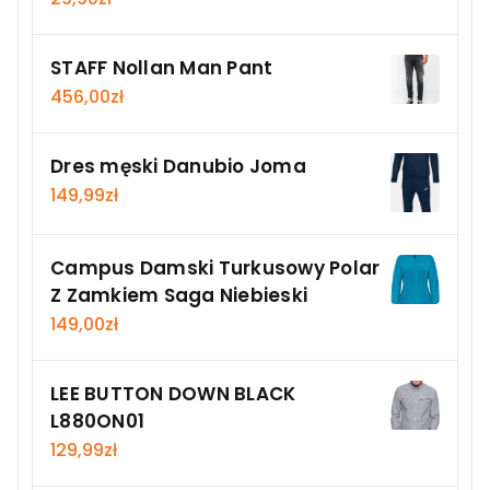
STAFF Nollan Man Pant
456,00
zł
Dres męski Danubio Joma
149,99
zł
Campus Damski Turkusowy Polar
Z Zamkiem Saga Niebieski
149,00
zł
LEE BUTTON DOWN BLACK
L880ON01
129,99
zł