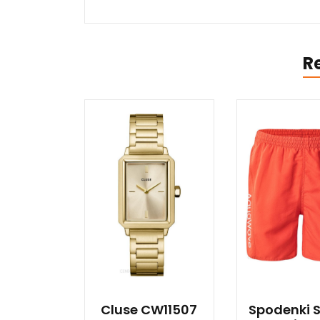
R
Cluse CW11507
Spodenki S