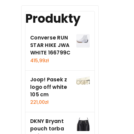
Produkty
Converse RUN
STAR HIKE JWA
WHITE 166799C
415,99
zł
Joop! Pasek z
logo off white
105 cm
221,00
zł
DKNY Bryant
pouch torba