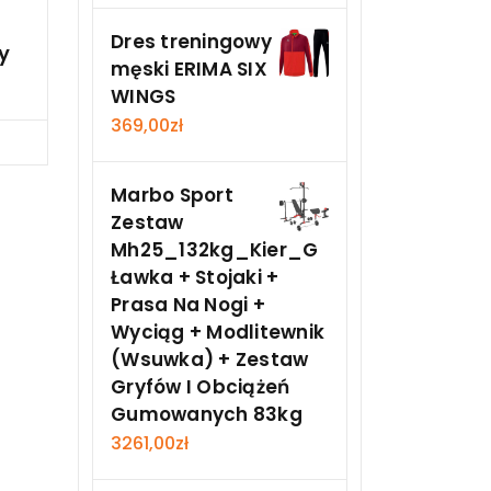
Dres treningowy
y
męski ERIMA SIX
WINGS
369,00
zł
Teraz
Marbo Sport
Zestaw
Mh25_132kg_Kier_G
Ławka + Stojaki +
Prasa Na Nogi +
Wyciąg + Modlitewnik
(Wsuwka) + Zestaw
Gryfów I Obciążeń
Gumowanych 83kg
3261,00
zł