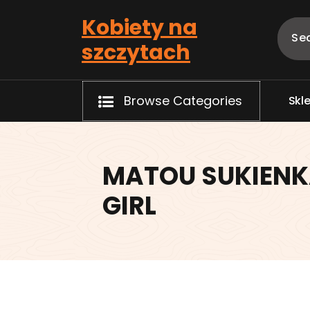
Skip
Kobiety na
to
content
szczytach
Browse Categories
S
k
l
MATOU SUKIENK
GIRL