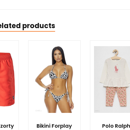
elated products
zorty
Bikini Forplay
Polo Ralp