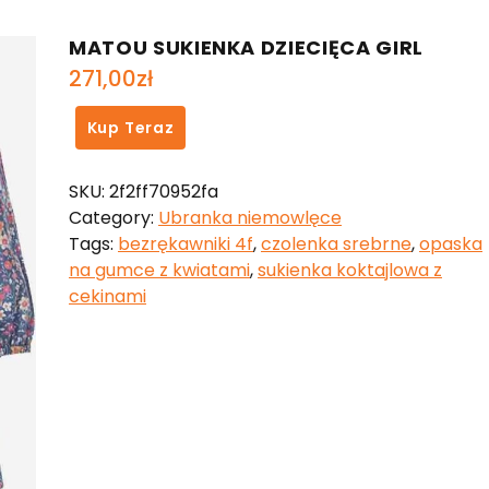
MATOU SUKIENKA DZIECIĘCA GIRL
271,00
zł
Kup Teraz
SKU:
2f2ff70952fa
Category:
Ubranka niemowlęce
Tags:
bezrękawniki 4f
,
czolenka srebrne
,
opaska
na gumce z kwiatami
,
sukienka koktajlowa z
cekinami