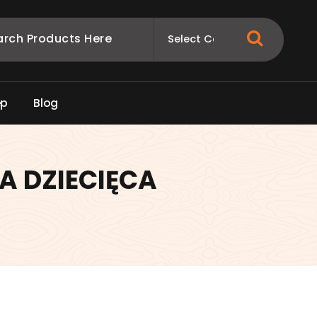
e
p
B
l
o
g
A DZIECIĘCA