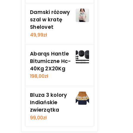
Damski różowy
szal w kratę
Shelovet
49,99
zł
Abarqs Hantle
Bitumiczne Hc-
40Kg 2X20Kg
198,00
zł
Bluza 3 kolory
Indiańskie
zwierzątka
99,00
zł