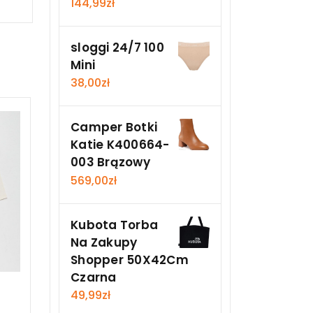
144,99
zł
sloggi 24/7 100
Mini
38,00
zł
Camper Botki
Katie K400664-
003 Brązowy
569,00
zł
Kubota Torba
Na Zakupy
Shopper 50X42Cm
Czarna
49,99
zł
h