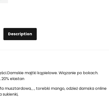
Description
ęści.Damskie majtki kąpielowe. Wiązanie po bokach.
, 20% elastan
sofa musztardowa, , , torebki mango, odzież damska online
 sukienki,