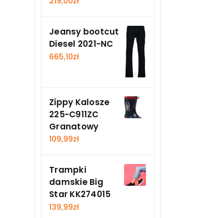
219,00
zł
Jeansy bootcut
Diesel 2021-NC
665,10
zł
Zippy Kalosze
225-C911ZC
Granatowy
109,99
zł
Trampki
damskie Big
Star KK274015
139,99
zł