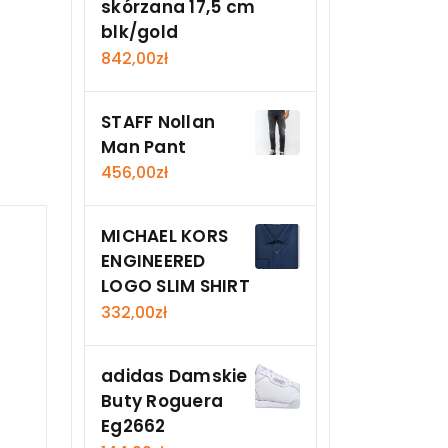
skórzana 17,5 cm
blk/gold
842,00
zł
STAFF Nollan
Man Pant
456,00
zł
MICHAEL KORS
ENGINEERED
LOGO SLIM SHIRT
332,00
zł
adidas Damskie
Buty Roguera
Eg2662