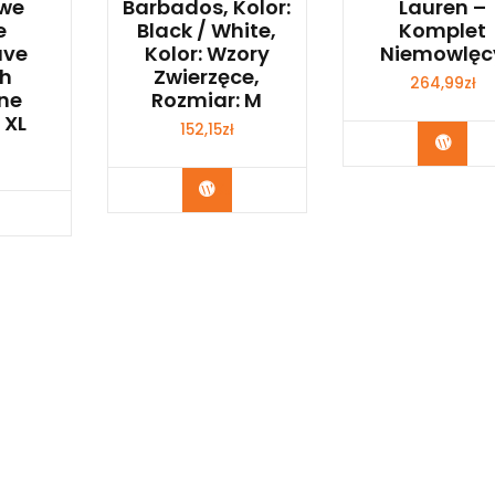
owe
Barbados, Kolor:
Lauren –
e
Black / White,
Komplet
ve
Kolor: Wzory
Niemowlęc
h
Zwierzęce,
264,99
zł
ne
Rozmiar: M
 XL
152,15
zł
Kup 
Kup Teraz
p Teraz