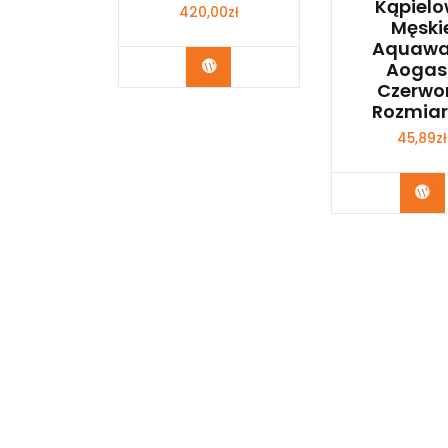
Kąpiel
420,00
zł
Męski
Aquawa
Kup Teraz
Aogas
Czerwo
Rozmiar
45,89
zł
Ku